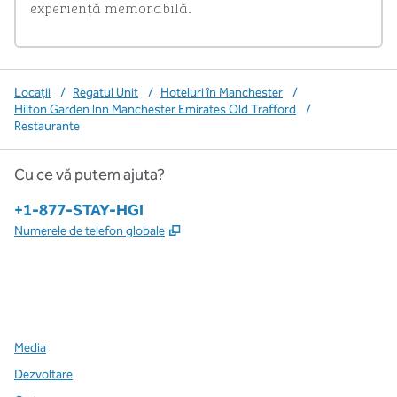
experiență memorabilă.
Locații
/
Regatul Unit
/
Hoteluri în Manchester
/
Hilton Garden Inn Manchester Emirates Old Trafford
/
Restaurante
Cu ce vă putem ajuta?
Telefon:
+1-877-STAY-HGI
,
Deschide o filă nouă
Numerele de telefon globale
x
facebook
instagram
,
Deschide o filă nouă
,
Deschide o filă nouă
,
Deschide o filă nouă
Media
Dezvoltare