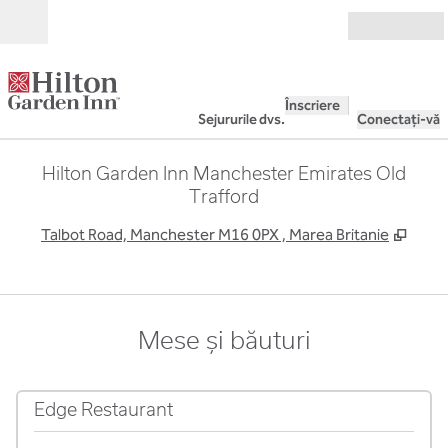
Salt la conținut
Deschide
Înscriere
Sejururile dvs.
Conectați-vă
Hilton Garden Inn Manchester Emirates Old
Trafford
,
Desch
Talbot Road, Manchester M16 0PX , Marea Britanie
Mese și băuturi
1
/
4
imaginea anterioară
imagin
1 din 4
Edge Restaurant