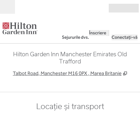
Salt la conținut
Deschide
Înscriere
Sejururile dvs.
Conectați-vă
Hilton Garden Inn Manchester Emirates Old
Trafford
,
Desch
Talbot Road, Manchester M16 0PX , Marea Britanie
Locație și transport