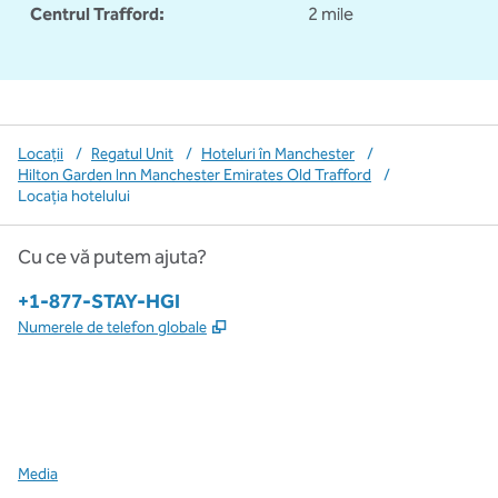
Centrul Trafford:
2 mile
Locații
/
Regatul Unit
/
Hoteluri în Manchester
/
Hilton Garden Inn Manchester Emirates Old Trafford
/
Locația hotelului
Cu ce vă putem ajuta?
Telefon:
+1-877-STAY-HGI
,
Deschide o filă nouă
Numerele de telefon globale
x
facebook
instagram
,
Deschide o filă nouă
,
Deschide o filă nouă
,
Deschide o filă nouă
Media