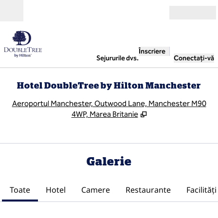
Salt la conținut
Deschide
Înscriere
Sejururile dvs.
Conectați-vă
Hotel DoubleTree by Hilton Manchester
,
D
Aeroportul Manchester, Outwood Lane, Manchester M90
4WP, Marea Britanie
Galerie
Toate
Hotel
Camere
Restaurante
Facilităţi