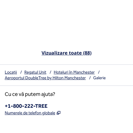
Vizualizare toate (88)
Locații
/
Regatul Unit
/
Hoteluri în Manchester
/
Aeroportul DoubleTree by Hilton Manchester
/
Galerie
Cu ce vă putem ajuta?
Telefon:
+1-800-222-TREE
,
Deschide o filă nouă
Numerele de telefon globale
x
facebook
instagram