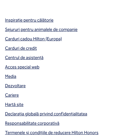
,
Deschide o filă nouă
,
Deschide o filă nouă
,
Deschide o filă nouă
Inspirație pentru călătorie
Sejururi pentru animalele de companie
Carduri cadou Hilton (Europa)
Carduri de credit
Centrul de asistență
Acces special web
Media
Dezvoltare
Cariere
Hartă site
Declarația globală privind confidenţialitatea
Responsabilitate corporativă
Termenele și condițiile de reducere Hilton Honors