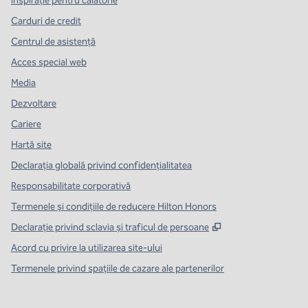
Inspirație pentru călătorie
Carduri de credit
Centrul de asistență
Acces special web
Media
Dezvoltare
Cariere
Hartă site
Declarația globală privind confidenţialitatea
Responsabilitate corporativă
Termenele și condițiile de reducere Hilton Honors
,
Deschide o filă n
Declarație privind sclavia și traficul de persoane
Acord cu privire la utilizarea site-ului
Termenele privind spațiile de cazare ale partenerilor