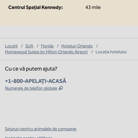
Centrul Spațial Kennedy:
43 mile
Locații
/
SUA
/
Florida
/
Hoteluri Orlando
/
Homewood Suites by Hilton Orlando Airport
/
Locația hotelului
Cu ce vă putem ajuta?
Telefon:
+1-800-APELAȚI-ACASĂ
,
Deschide o filă nouă
Numerele de telefon globale
x
facebook
instagram
,
Deschide o filă nouă
,
Deschide o filă nouă
,
Deschide o filă nouă
Sejururi pentru animalele de companie