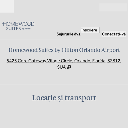
Salt la conținut
Deschide
Înscriere
Sejururile dvs.
Conectați-vă
Homewood Suites by Hilton Orlando Airport
,
D
5425 Cerc Gateway Village Circle, Orlando, Florida, 32812,
SUA
Locație și transport