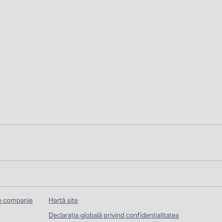
de companie
Hartă site
Declarația globală privind confidenţialitatea