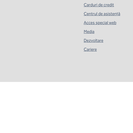
Carduri de credit
Centrul de asistență
Acces special web
Media
Dezvoltare
Cariere