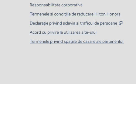
Responsabilitate corporativă
Termenele și condițiile de reducere Hilton Honors
,
Desch
Declarație privind sclavia și traficul de persoane
Acord cu privire la utilizarea site-ului
Termenele privind spațiile de cazare ale partenerilor