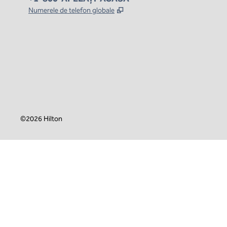
,
Deschide o filă nouă
Numerele de telefon globale
x
facebook
instagram
,
Deschide o filă nouă
,
Deschide o filă nouă
,
Deschide o filă nouă
©
2026
Hilton