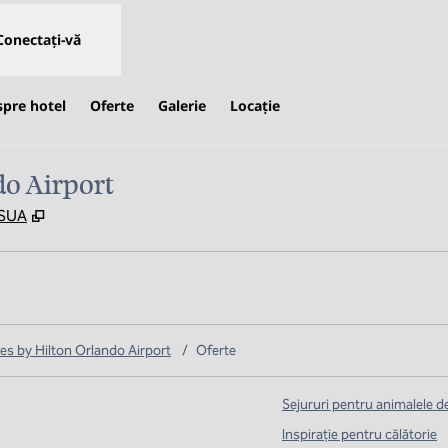
Conectați-vă
spre hotel
Oferte
Galerie
Locaţie
o Airport
,
Deschide o filă nouă
 SUA
s by Hilton Orlando Airport
/
Oferte
Sejururi pentru animalele 
Inspirație pentru călătorie