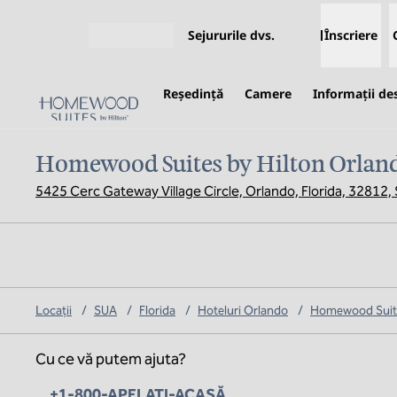
Salt la conținut
Sejururile dvs.
Înscriere
Deschideți meniul
Reşedinţă
Camere
Informații de
Homewood Suites by Hilton Orland
5425 Cerc Gateway Village Circle, Orlando, Florida, 32812,
Locații
/
SUA
/
Florida
/
Hoteluri Orlando
/
Homewood Suite
Cu ce vă putem ajuta?
Telefon:
+1-800-APELAȚI-ACASĂ