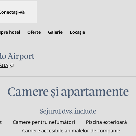
Conectați-vă
spre hotel
Oferte
Galerie
Locaţie
o Airport
,
Deschide o filă nouă
 SUA
Camere și apartamente
Sejurul dvs. include
t
Camere pentru nefumători
Piscina exterioară
Camere accesibile animalelor de companie