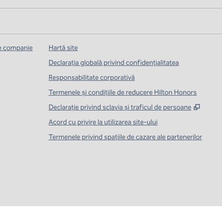
de companie
Hartă site
Declarația globală privind confidenţialitatea
Responsabilitate corporativă
Termenele și condițiile de reducere Hilton Honors
,
Desch
Declarație privind sclavia și traficul de persoane
Acord cu privire la utilizarea site-ului
Termenele privind spațiile de cazare ale partenerilor