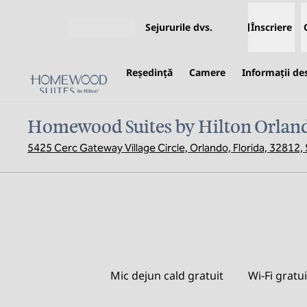
Salt la conținut
Sejururile dvs.
Înscriere
Deschideți meniul
Reşedinţă
Camere
Informații de
Homewood Suites by Hilton Orland
5425 Cerc Gateway Village Circle, Orlando, Florida, 32812,
Mic dejun cald gratuit
Wi-Fi gratui