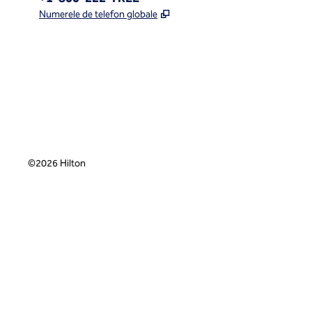
,
Deschide o filă nouă
Numerele de telefon globale
x
facebook
instagram
,
Deschide o filă nouă
,
Deschide o filă nouă
,
Deschide o filă nouă
©
2026
Hilton