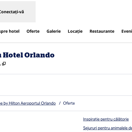
Conectați-vă
spre hotel
Oferte
Galerie
Locaţie
Restaurante
Even
n Hotel Orlando
,
Deschide o filă nouă
A
e by Hilton Aeroportul Orlando
/
Oferte
Inspirație pentru călătorie
Sejururi pentru animalele 