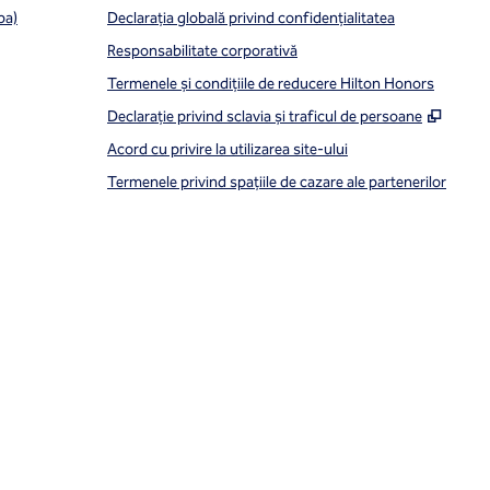
pa)
Declarația globală privind confidenţialitatea
Responsabilitate corporativă
Termenele și condițiile de reducere Hilton Honors
,
Desch
Declarație privind sclavia și traficul de persoane
Acord cu privire la utilizarea site-ului
Termenele privind spațiile de cazare ale partenerilor