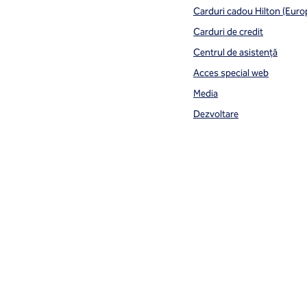
Carduri cadou Hilton (Euro
Carduri de credit
Centrul de asistență
Acces special web
Media
Dezvoltare