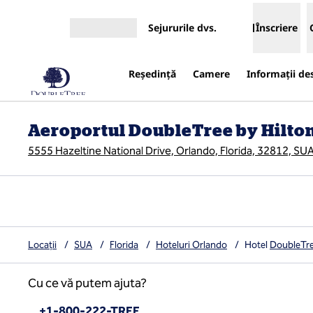
Salt la conținut
Sejururile dvs.
Înscriere
Deschideți meniul
Reşedinţă
Camere
Informații de
Aeroportul DoubleTree by Hilto
5555 Hazeltine National Drive, Orlando, Florida, 32812, SU
Locații
/
SUA
/
Florida
/
Hoteluri Orlando
/
Hotel
DoubleTre
Cu ce vă putem ajuta?
Telefon:
+1-800-222-TREE