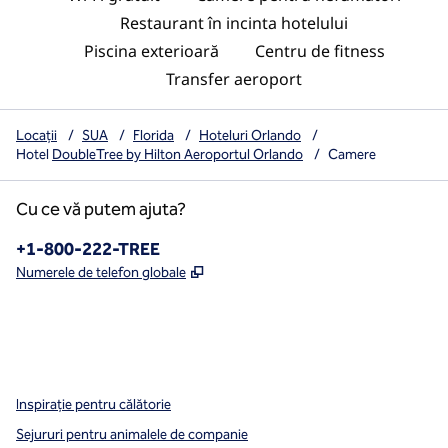
Restaurant în incinta hotelului
Piscina exterioară
Centru de fitness
Transfer aeroport
Locații
/
SUA
/
Florida
/
Hoteluri Orlando
/
Hotel
DoubleTree by Hilton Aeroportul Orlando
/
Camere
Cu ce vă putem ajuta?
Telefon:
+1-800-222-TREE
,
Deschide o filă nouă
Numerele de telefon globale
x
facebook
instagram
,
Deschide o filă nouă
,
Deschide o filă nouă
,
Deschide o filă nouă
Inspirație pentru călătorie
Sejururi pentru animalele de companie