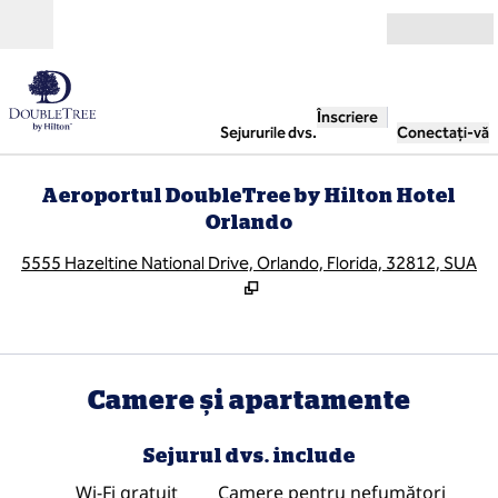
Salt la conținut
Deschide
Înscriere
Sejururile dvs.
Conectați-vă
Aeroportul DoubleTree by Hilton Hotel
Orlando
,
D
5555 Hazeltine National Drive, Orlando, Florida, 32812, SUA
Camere și apartamente
Sejurul dvs. include
Wi-Fi gratuit
Camere pentru nefumători