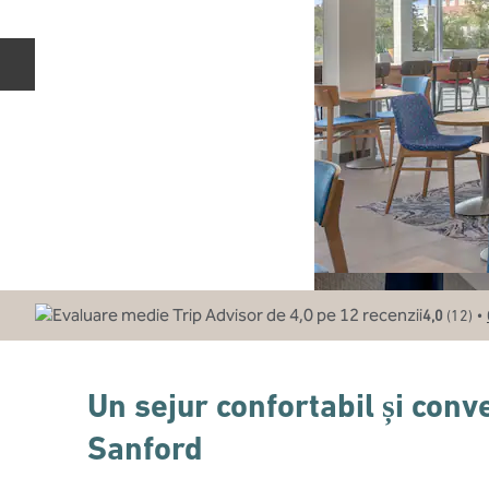
Diapozitivul anterior
•
4,0
(
12
)
Un sejur confortabil și conv
Sanford