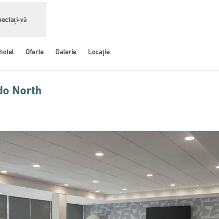
ectați-vă
hotel
Oferte
Galerie
Locaţie
do North
ă nouă