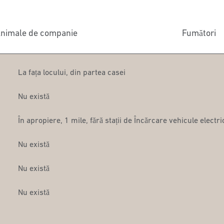
nimale de companie
Fumători
La fața locului
,
din partea casei
Nu există
În apropiere, 1 mile
, fără stații de Încărcare vehicule electric
Nu există
Nu există
Nu există