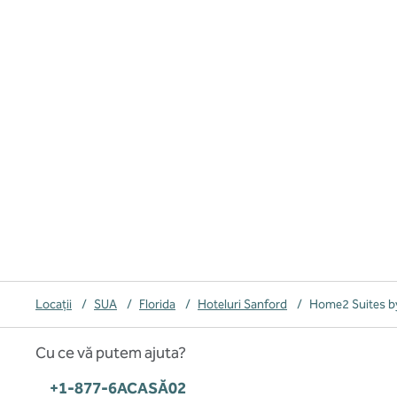
Locații
/
SUA
/
Florida
/
Hoteluri Sanford
/
Home2 Suites by
Cu ce vă putem ajuta?
Telefon:
+1-877-6ACASĂ02