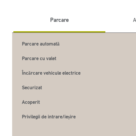
Parcare
A
Parcare automată
Parcare cu valet
Încărcare vehicule electrice
Securizat
Acoperit
Privilegii de intrare/ieșire