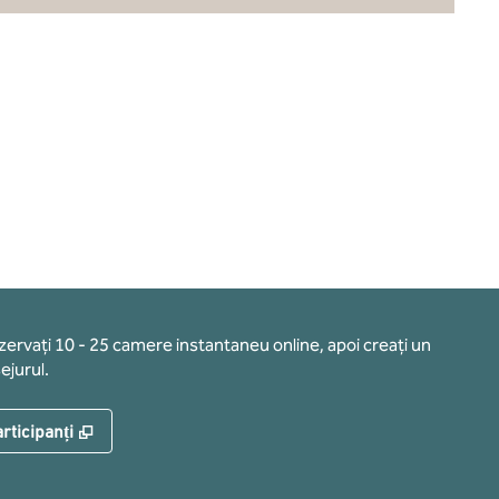
ezervați 10 - 25 camere instantaneu online, apoi creați un
ejurul.
,
Deschide o filă nouă
rticipanți