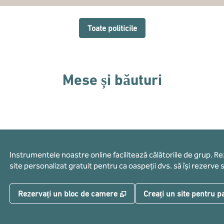
Toate politicile
Mese și băuturi
Instrumentele noastre online facilitează călătoriile de grup. R
site personalizat gratuit pentru ca oaspeții dvs. să își rezerve s
,
Deschide o filă nouă
Rezervați un bloc de camere
Creați un site pentru pa