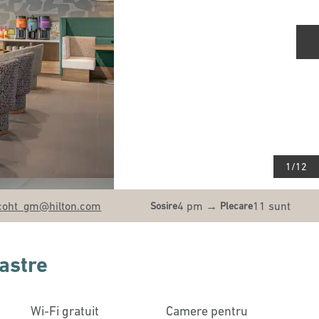
D
1
/
12
oht_gm
@hilton.com
4 pm
→
11 sunt
Sosire
Plecare
oastre
Wi-Fi gratuit
Camere pentru