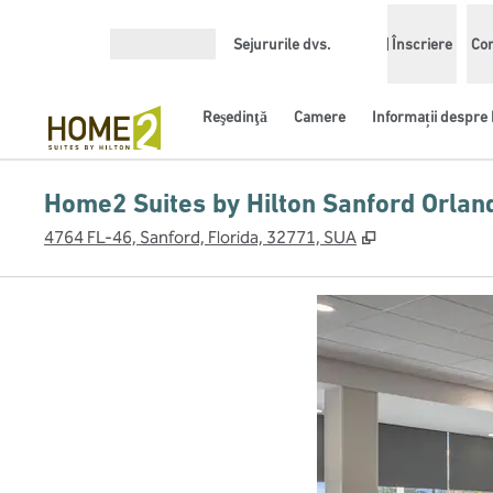
Salt la conținut
Sejururile dvs.
Înscriere
Con
Deschideți meniul
Reşedinţă
Camere
Informații despre 
Home2 Suites by Hilton Sanford Orlan
,
Deschide o fil
4764 FL-46, Sanford, Florida, 32771, SUA