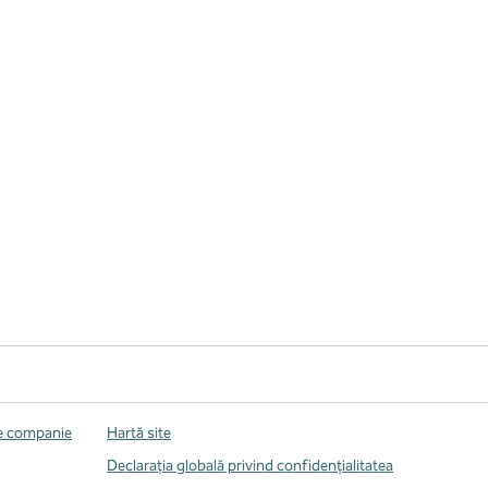
de companie
Hartă site
Declarația globală privind confidenţialitatea