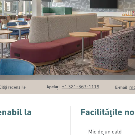
Apel
Email
+1 321-363-1119
Apelați
mc
Citiți recenziile
E-mail
enabil la
Facilităţile n
Mic dejun cald