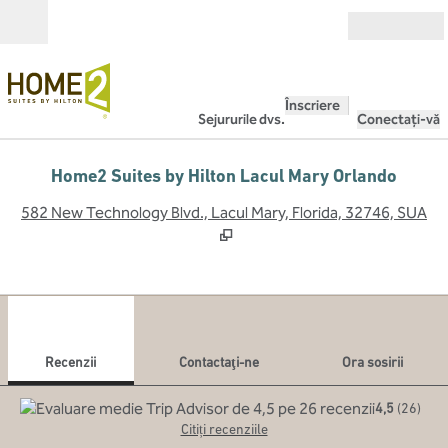
Salt la conținut
Deschide
Înscriere
Sejururile dvs.
Conectați-vă
Home2 Suites by Hilton Lacul Mary Orlando
,
D
582 New Technology Blvd., Lacul Mary, Florida, 32746, SUA
1
/
12
imaginea anterioară
imag
1 din 12
Contactaţi-ne
Recenzii
Contactaţi-ne
Ora sosirii
4,5
(
26
)
Citiți recenziile