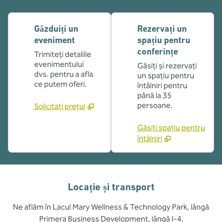
Găzduiți un
Rezervați un
eveniment
spațiu pentru
conferințe
Trimiteți detaliile
evenimentului
Găsiți și rezervați
dvs. pentru a afla
un spațiu pentru
ce putem oferi.
întâlniri pentru
până la 35
persoane.
Solicitați prețul
Găsiți spațiu pentru
întâlniri
Locație și transport
Ne aflăm în Lacul Mary Wellness & Technology Park, lângă
Primera Business Development, lângă I-4.