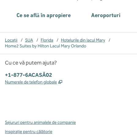
Ce se află în apropiere
Aeroporturi
Locații
/
SUA
/
Florida
/
Hotelurile din lacul Mary
/
Home2 Suites by Hilton Lacul Mary Orlando
Cu ce vă putem ajuta?
Telefon:
+1-877-6ACASĂ02
,
Deschide o filă nouă
Numerele de telefon globale
x
facebook
instagram
,
Deschide o filă nouă
,
Deschide o filă nouă
,
Deschide o filă nouă
Sejururi pentru animalele de companie
Inspirație pentru călătorie