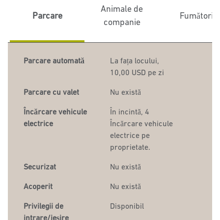
Animale de
Parcare
Fumători
companie
Parcare automată
La fața locului
,
10,00 USD pe zi
Parcare cu valet
Nu există
Încărcare vehicule
În incintă
, 4
electrice
Încărcare vehicule
electrice pe
proprietate.
Securizat
Nu există
Acoperit
Nu există
Privilegii de
Disponibil
intrare/ieșire