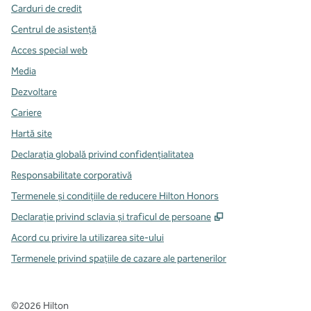
Carduri de credit
Centrul de asistență
Acces special web
Media
Dezvoltare
Cariere
Hartă site
Declarația globală privind confidenţialitatea
Responsabilitate corporativă
Termenele și condițiile de reducere Hilton Honors
,
Deschide o filă n
Declarație privind sclavia și traficul de persoane
Acord cu privire la utilizarea site-ului
Termenele privind spațiile de cazare ale partenerilor
©
2026
Hilton