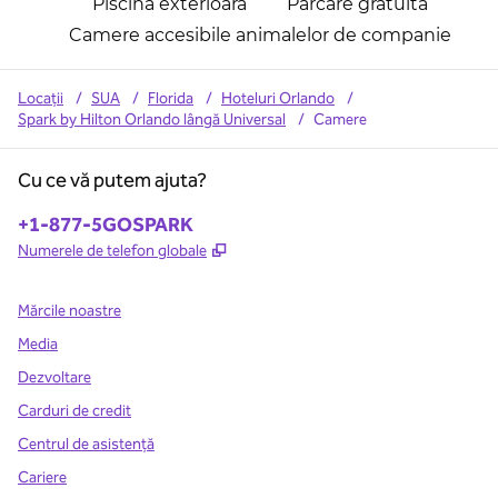
Piscina exterioară
Parcare gratuită
Camere accesibile animalelor de companie
Locații
/
SUA
/
Florida
/
Hoteluri Orlando
/
Spark by Hilton Orlando lângă Universal
/
Camere
Cu ce vă putem ajuta?
Telefon:
+1-877-5GOSPARK
,
Deschide o filă nouă
Numerele de telefon globale
Mărcile noastre
Media
Dezvoltare
Carduri de credit
Centrul de asistență
Cariere