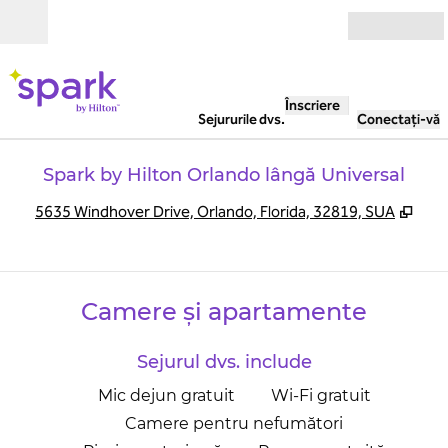
Salt la conținut
Deschide
Înscriere
Sejururile dvs.
Conectați-vă
Spark by Hilton Orlando lângă Universal
,
Desc
5635 Windhover Drive, Orlando, Florida, 32819, SUA
Camere și apartamente
Sejurul dvs. include
Mic dejun gratuit
Wi-Fi gratuit
Camere pentru nefumători