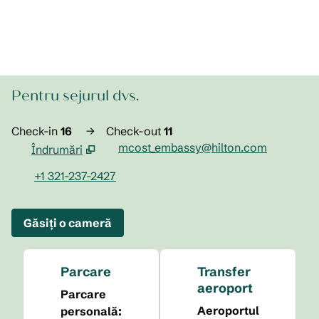
Pentru sejurul dvs.
Check-in
16
→
Check-out
11
mcost_embassy@hilton.com
Îndrumări
,
Deschide o filă nouă
+1 321-237-2427
Găsiți o cameră
Parcare
Transfer
aeroport
Parcare
Aeroportul
personală
: