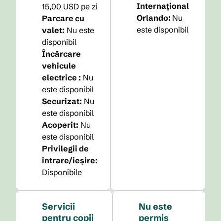
Internațional
15,00 USD pe zi
Orlando
:
Nu
Parcare cu
este disponibil
valet
:
Nu este
disponibil
Încărcare
vehicule
electrice
:
Nu
este disponibil
Securizat
:
Nu
este disponibil
Acoperit
:
Nu
este disponibil
Privilegii de
intrare/ieșire
:
Disponibile
Servicii
Nu este
pentru copii
permis