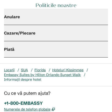
Politicile noastre
Anulare
Cazare/Plecare
Plată
Locații
/
SUA
/
Florida
/
Hoteluri Kissimmee
/
Embassy Suites by Hilton Orlando Sunset Walk
/
Informații despre hotel
Cu ce vă putem ajuta?
Telefon:
+1-800-EMBASSY
,
Deschide o filă nouă
Numerele de telefon globale