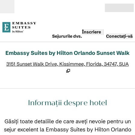
Salt la conținut
Deschide
Înscriere
Sejururile dvs.
Conectați-vă
Embassy Suites by Hilton Orlando Sunset Walk
,
D
3151 Sunset Walk Drive, Kissimmee, Florida, 34747, SUA
Informații despre hotel
Găsiți toate detaliile de care aveți nevoie pentru un
sejur excelent la Embassy Suites by Hilton Orlando