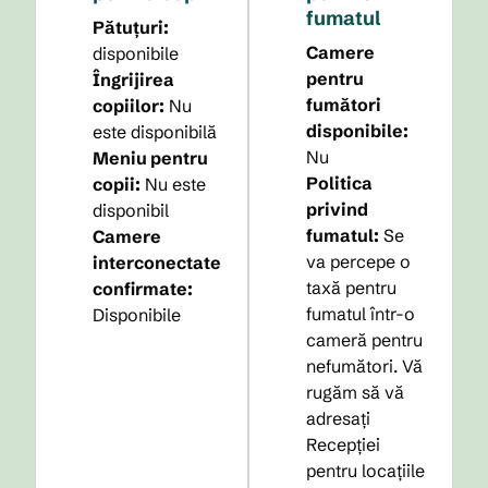
fumatul
Pătuțuri
:
Camere
disponibile
pentru
Îngrijirea
fumători
copiilor
:
Nu
disponibile:
este disponibilă
Nu
Meniu pentru
Politica
copii
:
Nu este
privind
disponibil
fumatul:
Se
Camere
va percepe o
interconectate
taxă pentru
confirmate
:
fumatul într-o
Disponibile
cameră pentru
nefumători. Vă
rugăm să vă
adresați
Recepției
pentru locațiile