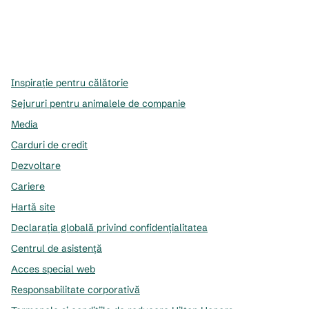
x
facebook
instagram
,
Deschide o filă nouă
,
Deschide o filă nouă
,
Deschide o filă nouă
Inspirație pentru călătorie
Sejururi pentru animalele de companie
Media
Carduri de credit
Dezvoltare
Cariere
Hartă site
Declarația globală privind confidenţialitatea
Centrul de asistență
Acces special web
Responsabilitate corporativă