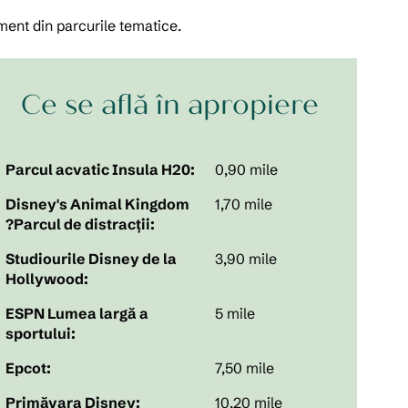
ment din parcurile tematice.
Ce se află în apropiere
Parcul acvatic Insula H20:
0,90 mile
Disney's Animal Kingdom
1,70 mile
?Parcul de distracții:
Studiourile Disney de la
3,90 mile
Hollywood:
ESPN Lumea largă a
5 mile
sportului:
Epcot:
7,50 mile
Primăvara Disney:
10,20 mile