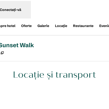
Conectați-vă
spre hotel
Oferte
Galerie
Locaţie
Restaurante
Eveni
 Sunset Walk
,
Deschide o filă nouă
Locație și transport