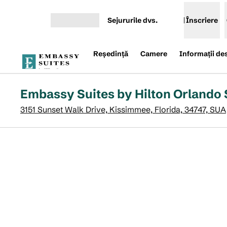
Salt la conținut
Sejururile dvs.
Înscriere
Deschideți meniul
Reşedinţă
Camere
Informații de
Embassy Suites by Hilton Orlando
3151 Sunset Walk Drive, Kissimmee, Florida, 34747, SUA