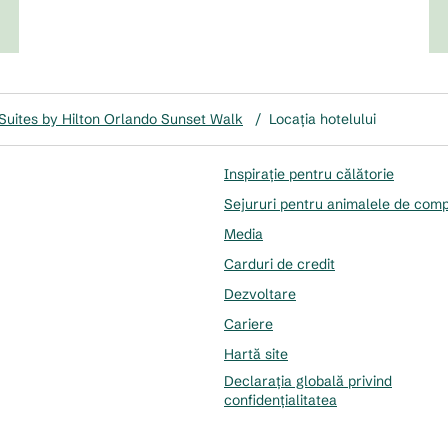
uites by Hilton Orlando Sunset Walk
/
Locația hotelului
Inspirație pentru călătorie
Sejururi pentru animalele de com
Media
Carduri de credit
Dezvoltare
Cariere
Hartă site
Declarația globală privind
confidenţialitatea