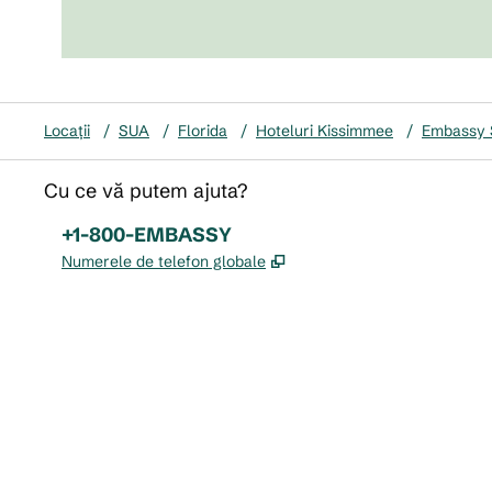
Locații
/
SUA
/
Florida
/
Hoteluri Kissimmee
/
Embassy S
Cu ce vă putem ajuta?
Telefon:
+1-800-EMBASSY
,
Deschide o filă nouă
Numerele de telefon globale
x
facebook
instagram
,
Deschide o filă nouă
,
Deschide o filă nouă
,
Deschide o filă nouă