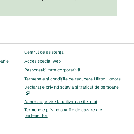
Centrul de asistență
panie
Acces special web
Responsabilitate corporativă
Termenele și condițiile de reducere Hilton Honors
Declarație privind sclavia și traficul de persoane
,
Desc
Acord cu privire la utilizarea site-ului
Termenele privind spațiile de cazare ale
partenerilor