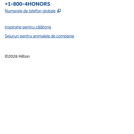
Telefon:
+1-800-4HONORS
,
Deschide o filă nouă
Numerele de telefon globale
Inspirație pentru călătorie
Sejururi pentru animalele de companie
©
2026
Hilton