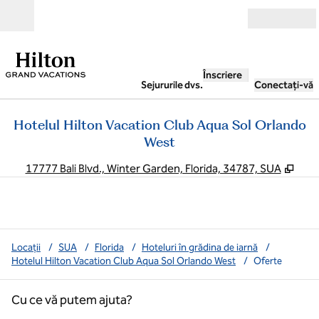
Salt la conținut
Deschide
Înscriere
Sejururile dvs.
Conectați-vă
Hotelul Hilton Vacation Club Aqua Sol Orlando
West
,
Desc
17777 Bali Blvd., Winter Garden, Florida, 34787, SUA
Locații
/
SUA
/
Florida
/
Hoteluri în grădina de iarnă
/
Hotelul Hilton Vacation Club Aqua Sol Orlando West
/
Oferte
Cu ce vă putem ajuta?