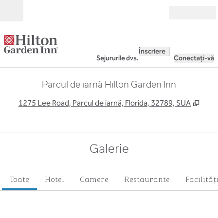
Salt la conținut
Deschide
Înscriere
Sejururile dvs.
Conectați-vă
Parcul de iarnă Hilton Garden Inn
,
Desc
1275 Lee Road, Parcul de iarnă, Florida, 32789, SUA
Galerie
Toate
Hotel
Camere
Restaurante
Facilităţ