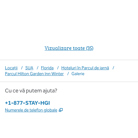
Vizualizare toate (35)
Locații
/
SUA
/
Florida
/
Hoteluri în Parcul de iarnă
/
Parcul Hilton Garden Inn Winter
/
Galerie
Cu ce vă putem ajuta?
Telefon:
+1-877-STAY-HGI
,
Deschide o filă nouă
Numerele de telefon globale
x
facebook
instagram
,
Deschide o filă nouă
,
Deschide o filă nouă
,
Deschide o filă nouă