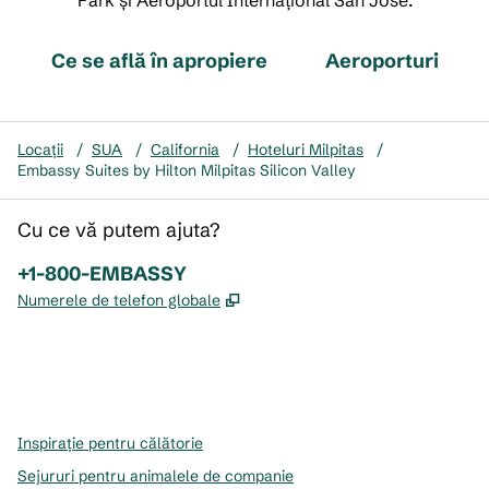
Park și Aeroportul Internațional San Jose.
Ce se află în apropiere
Aeroporturi
Locații
/
SUA
/
California
/
Hoteluri Milpitas
/
Embassy Suites by Hilton Milpitas Silicon Valley
Cu ce vă putem ajuta?
Telefon:
+1-800-EMBASSY
,
Deschide o filă nouă
Numerele de telefon globale
x
facebook
instagram
,
Deschide o filă nouă
,
Deschide o filă nouă
,
Deschide o filă nouă
Inspirație pentru călătorie
Sejururi pentru animalele de companie