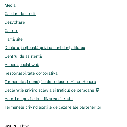
Media
Carduri de credit
Dezvoltare
Cariere
Hartă site
Declarația globală privind confidenţialitatea
Centrul de asistență
Acces special web
Responsabilitate corporativă
Termenele și condițiile de reducere Hilton Honors
,
Deschide o f
Declarație privind sclavia și traficul de persoane
Acord cu privire la utilizarea site-ului
Termenele privind spațiile de cazare ale partenerilor
©
2026
Hilton