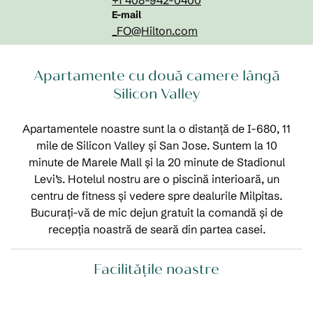
+1 408-942-0400
E-mailMILCA
E-mail
_FO
@Hilton.com
Apartamente cu două camere lângă
Silicon Valley
Apartamentele noastre sunt la o distanță de I-680, 11
mile de Silicon Valley și San Jose. Suntem la 10
minute de Marele Mall și la 20 minute de Stadionul
Levi’s. Hotelul nostru are o piscină interioară, un
centru de fitness și vedere spre dealurile Milpitas.
Bucurați-vă de mic dejun gratuit la comandă și de
recepția noastră de seară din partea casei.
Facilităţile noastre