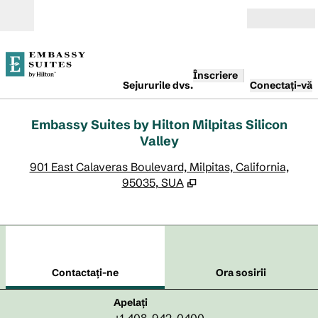
Salt la conținut
Deschide
Înscriere
Sejururile dvs.
Conectați-vă
Embassy Suites by Hilton Milpitas Silicon
Valley
,
D
901 East Calaveras Boulevard, Milpitas, California,
95035, SUA
1
/
12
imaginea anterioară
imag
1 din 12
Contactaţi-ne
Contactaţi-ne
Ora sosirii
Apel
Apelați