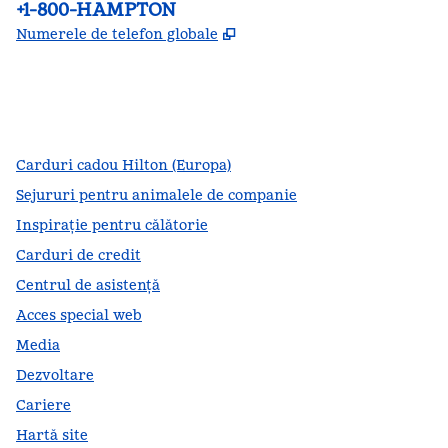
Telefon:
+1-800-HAMPTON
,
Deschide o filă nouă
Numerele de telefon globale
facebook
x
instagram
,
Deschide o filă nouă
,
Deschide o filă nouă
,
Deschide o filă nouă
Carduri cadou Hilton (Europa)
Sejururi pentru animalele de companie
Inspirație pentru călătorie
Carduri de credit
Centrul de asistență
Acces special web
Media
Dezvoltare
Cariere
Hartă site