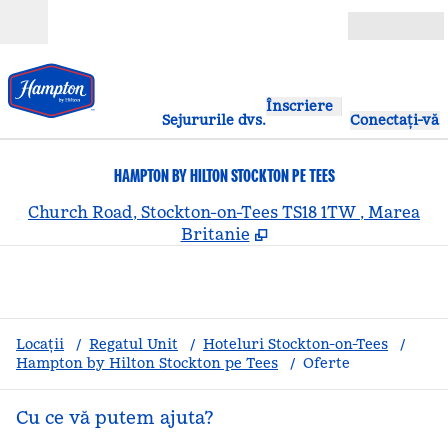
Salt la conținut
Deschide
Înscriere
Sejururile dvs.
Conectați-vă
HAMPTON BY HILTON STOCKTON PE TEES
,
D
Church Road, Stockton-on-Tees TS18 1TW , Marea
Britanie
Locații
/
Regatul Unit
/
Hoteluri Stockton-on-Tees
/
Hampton by Hilton Stockton pe Tees
/
Oferte
Cu ce vă putem ajuta?