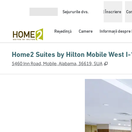
Salt la conținut
Sejururile dvs.
Înscriere
Con
Deschideți meniul
Reşedinţă
Camere
Informații despre 
Home2 Suites by Hilton Mobile West I-
,
Deschide o
5460 Inn Road, Mobile, Alabama, 36619, SUA