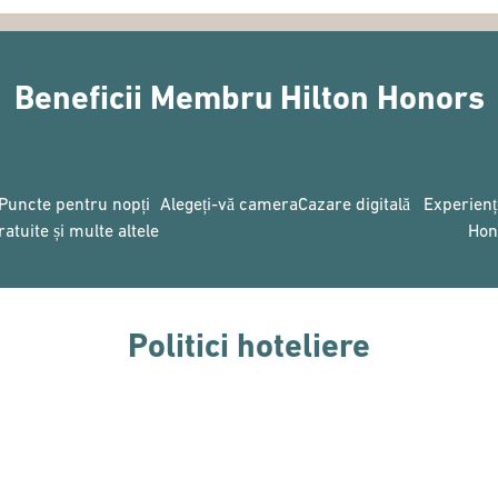
Beneficii Membru Hilton Honors
Puncte pentru nopți
Alegeți-vă camera
Cazare digitală
Experienț
ratuite și multe altele
Hon
Politici hoteliere