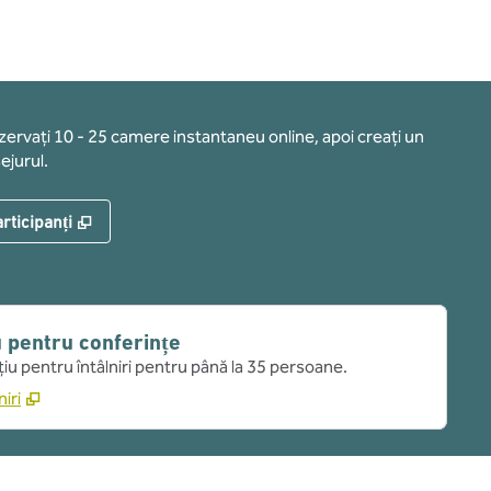
ezervați 10 - 25 camere instantaneu online, apoi creați un
ejurul.
,
Deschide o filă nouă
rticipanți
u pentru conferințe
ațiu pentru întâlniri pentru până la 35 persoane.
iri