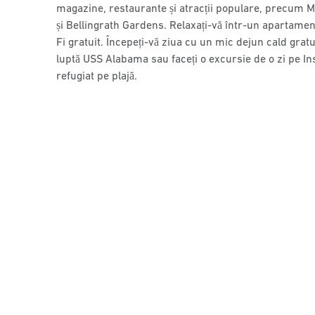
magazine, restaurante și atracții populare, precum 
și Bellingrath Gardens. Relaxați-vă într-un apartament
Fi gratuit. Începeți-vă ziua cu un mic dejun cald gratu
luptă USS Alabama sau faceți o excursie de o zi pe I
refugiat pe plajă.