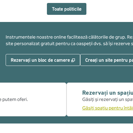
Toate politicile
Instrumentele noastre online facilitează călătoriile de grup. R
site personalizat gratuit pentru ca oaspeții dvs. să își rezerve s
,
Deschide o filă nouă
Rezervați un bloc de camere
Creați un site pentru pa
Rezervați un spați
ce putem oferi.
Găsiți și rezervați un sp
Găsiți spațiu pentru întâln