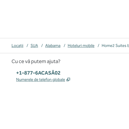
Locații
/
SUA
/
Alabama
/
Hoteluri mobile
/
Home2 Suites b
Cu ce vă putem ajuta?
Telefon:
+1-877-6ACASĂ02
,
Deschide o filă nouă
Numerele de telefon globale
x
facebook
instagram
,
Deschide o filă nouă
,
Deschide o filă nouă
,
Deschide o filă nouă