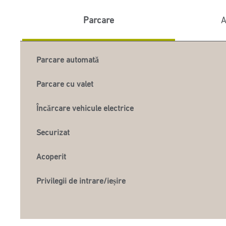
Parcare
A
Parcare automată
Parcare cu valet
Încărcare vehicule electrice
Securizat
Acoperit
Privilegii de intrare/ieșire