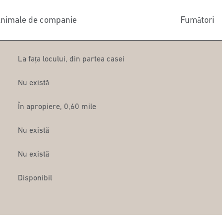
nimale de companie
Fumători
La fața locului
,
din partea casei
Nu există
În apropiere, 0,60 mile
Nu există
Nu există
Disponibil