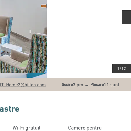
D
1
/
12
IT_Home2
@hilton.com
3 pm
→
11 sunt
Sosire
Plecare
oastre
Wi-Fi gratuit
Camere pentru