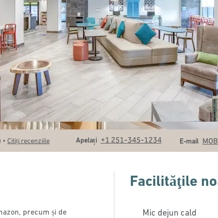
Apel
Email
+1 251-345-1234
•
Apelați
MOB
)
Citiți recenziile
E-mail
Facilităţile n
mazon, precum și de
Mic dejun cald