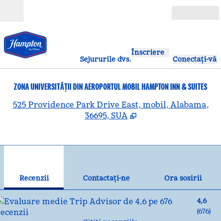
Salt la conținut
Deschide
Înscriere
Sejururile dvs.
Conectați-vă
ZONA UNIVERSITĂȚII DIN AEROPORTUL MOBIL HAMPTON INN & SUITES
,
D
525 Providence Park Drive East, mobil, Alabama,
36695, SUA
1
/
12
imaginea anterioară
ima
1 din 12
Contactaţi-ne
Recenzii
Contactaţi-ne
Ora sosirii
4,6
(
676
)