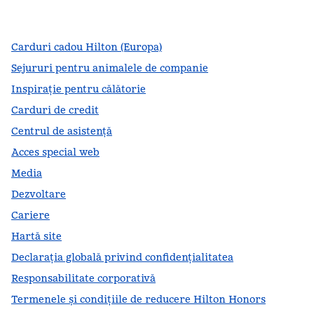
,
Deschide o filă nouă
,
Deschide o filă nouă
,
Deschide o filă nouă
Carduri cadou Hilton (Europa)
Sejururi pentru animalele de companie
Inspirație pentru călătorie
Carduri de credit
Centrul de asistență
Acces special web
Media
Dezvoltare
Cariere
Hartă site
Declarația globală privind confidenţialitatea
Responsabilitate corporativă
Termenele și condițiile de reducere Hilton Honors