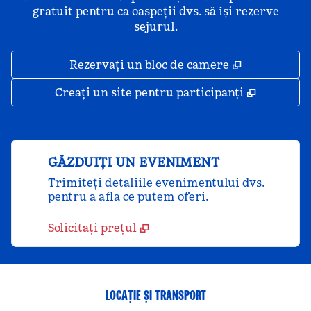
gratuit pentru ca oaspeții dvs. să își rezerve
sejurul.
,
Deschide o 
Rezervați un bloc de camere
,
Deschide
Creați un site pentru participanți
GĂZDUIȚI UN EVENIMENT
Trimiteți detaliile evenimentului dvs.
pentru a afla ce putem oferi.
Solicitați prețul
LOCAȚIE ȘI TRANSPORT