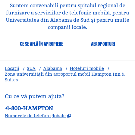
Suntem convenabili pentru spitalul regional de
furnizare a serviciilor de telefonie mobilă, pentru
Universitatea din Alabama de Sud și pentru multe
companii locale.
CE SE AFLĂ ÎN APROPIERE
AEROPORTURI
Locații
/
SUA
/
Alabama
/
Hoteluri mobile
/
Zona universității din aeroportul mobil Hampton Inn &
Suites
Cu ce vă putem ajuta?
Telefon:
+1-800-HAMPTON
,
Deschide o filă nouă
Numerele de telefon globale
facebook
x
instagram