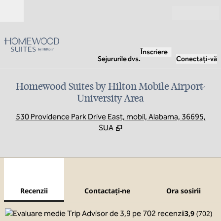
Salt la conținut
Deschide
Înscriere
Sejururile dvs.
Conectați-vă
Homewood Suites by Hilton Mobile Airport-
University Area
,
D
530 Providence Park Drive East, mobil, Alabama, 36695,
SUA
1
/
12
imaginea anterioară
imag
1 din 12
Contactaţi-ne
Recenzii
Contactaţi-ne
Ora sosirii
3,9
(
702
)