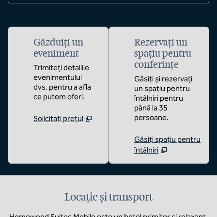
Găzduiți un
Rezervați un
eveniment
spațiu pentru
conferințe
Trimiteți detaliile
evenimentului
Găsiți și rezervați
dvs. pentru a afla
un spațiu pentru
ce putem oferi.
întâlniri pentru
până la 35
persoane.
Solicitați prețul
Găsiți spațiu pentru
întâlniri
Locație și transport
Homewood Suites Mobile este un hotel primitor și relaxant,