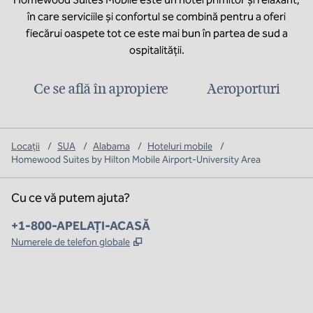
în care serviciile și confortul se combină pentru a oferi
fiecărui oaspete tot ce este mai bun în partea de sud a
ospitalității.
Ce se află în apropiere
Aeroporturi
Locații
/
SUA
/
Alabama
/
Hoteluri mobile
/
Homewood Suites by Hilton Mobile Airport-University Area
Cu ce vă putem ajuta?
Telefon:
+1-800-APELAȚI-ACASĂ
,
Deschide o filă nouă
Numerele de telefon globale
x
facebook
instagram
,
Deschide o filă nouă
,
Deschide o filă nouă
,
Deschide o filă nouă