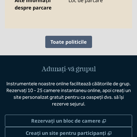
Alte informații
Loc de parcare
despre parcare
Toate politicile
Adunați-vă grupul
Instrumentele noastre online facilitează călătoriile de grup.
Rezervați 10 - 25 camere instantaneu online, apoi creați un
site personalizat gratuit pentru ca oaspeții dvs. să își
rezerve sejurul.
,
Deschide o 
Rezervați un bloc de camere
,
Deschide 
Creați un site pentru participanți