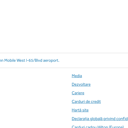
nn Mobile West I-65/Blvd aeroport.
Media
Dezvoltare
Cariere
Carduri de credit
Hartă site
Declarația globală privind confid
Carduri cadou Hilton (Europa)