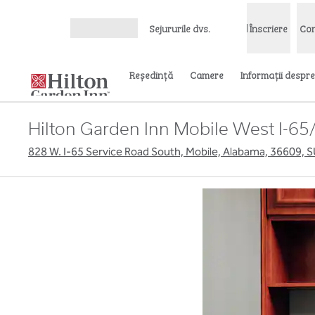
Salt la conținut
Sejururile dvs.
Înscriere
Con
Deschideți meniul
Reşedinţă
Camere
Informații despre
Hilton Garden Inn Mobile West I-65/
828 W. I-65 Service Road South, Mobile, Alabama, 36609, 