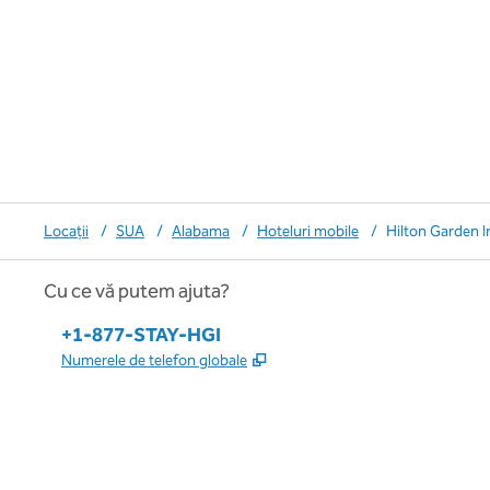
Locații
/
SUA
/
Alabama
/
Hoteluri mobile
/
Hilton Garden I
Cu ce vă putem ajuta?
Telefon:
+1-877-STAY-HGI
,
Deschide o filă nouă
Numerele de telefon globale
x
facebook
instagram
,
Deschide o filă nouă
,
Deschide o filă nouă
,
Deschide o filă nouă