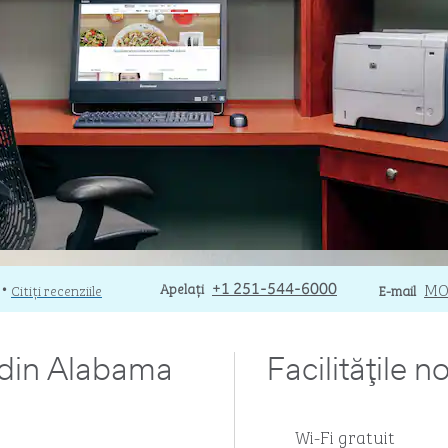
Apel
Apelați
Email
MO
Citiți recenziile
+1 251-544-6000
E-mail
•
 din Alabama
Facilităţile n
Wi-Fi gratuit