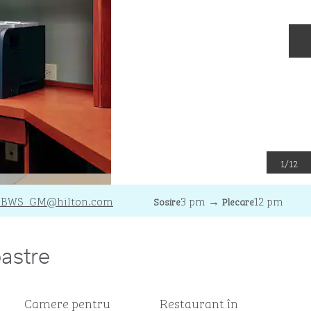
D
1
/
12
BWS_GM
@hilton.com
3 pm
→
12 pm
Sosire
Plecare
oastre
Camere pentru
Restaurant în