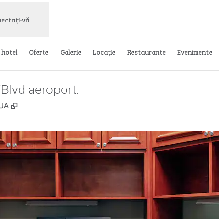
ectați-vă
 hotel
Oferte
Galerie
Locaţie
Restaurante
Evenimente
Blvd aeroport.
,
Deschide o filă nouă
SUA