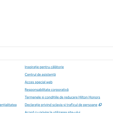
Inspirație pentru călătorie
Centrul de asistență
Acces special web
Responsabilitate corporativă
Termenele și condițiile de reducere Hilton Honors
,
Desch
enţialitatea
Declarație privind sclavia și traficul de persoane
Acord cu privire la utilizarea site-ului