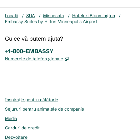
Locații
/
SUA
/
Minnesota
/
Hoteluri Bloomington
/
Embassy Suites by Hilton Minneapolis Airport
Cu ce vă putem ajuta?
Telefon:
+1-800-EMBASSY
,
Deschide o filă nouă
Numerele de telefon globale
x
facebook
instagram
,
Deschide o filă nouă
,
Deschide o filă nouă
,
Deschide o filă nouă
Inspirație pentru călătorie
Sejururi pentru animalele de companie
Media
Carduri de credit
Dezvoltare