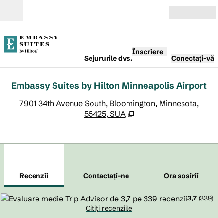
Salt la conținut
Deschide
Înscriere
Sejururile dvs.
Conectați-vă
Embassy Suites by Hilton Minneapolis Airport
,
D
7901 34th Avenue South, Bloomington, Minnesota,
55425, SUA
1
/
12
imaginea anterioară
imag
1 din 12
Contactaţi-ne
Recenzii
Contactaţi-ne
Ora sosirii
3,7
(
339
)
Citiți recenziile