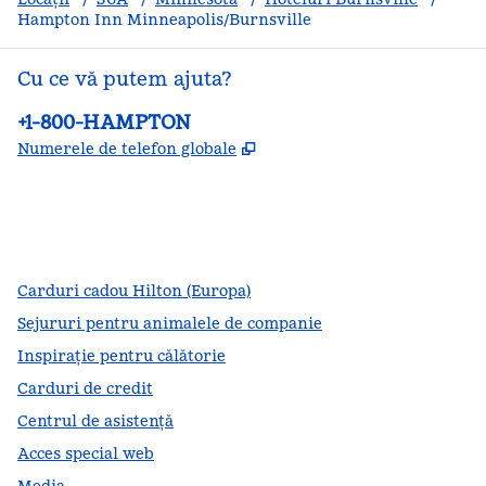
Hampton Inn Minneapolis/Burnsville
Cu ce vă putem ajuta?
Telefon:
+1-800-HAMPTON
,
Deschide o filă nouă
Numerele de telefon globale
facebook
x
instagram
,
Deschide o filă nouă
,
Deschide o filă nouă
,
Deschide o filă nouă
Carduri cadou Hilton (Europa)
Sejururi pentru animalele de companie
Inspirație pentru călătorie
Carduri de credit
Centrul de asistență
Acces special web