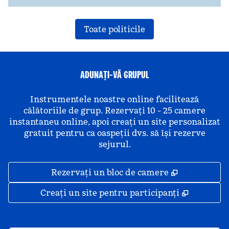
Toate politicile
ADUNAȚI-VĂ GRUPUL
Instrumentele noastre online facilitează
călătoriile de grup. Rezervați 10 - 25 camere
instantaneu online, apoi creați un site personalizat
gratuit pentru ca oaspeții dvs. să își rezerve
sejurul.
,
Deschide o 
Rezervați un bloc de camere
,
Deschide
Creați un site pentru participanți