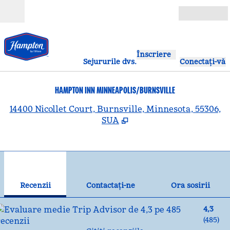
Salt la conținut
Deschide
Înscriere
Sejururile dvs.
Conectați-vă
HAMPTON INN MINNEAPOLIS/BURNSVILLE
,
D
14400 Nicollet Court, Burnsville, Minnesota, 55306,
SUA
1
/
12
imaginea anterioară
ima
1 din 12
Contactaţi-ne
Recenzii
Contactaţi-ne
Ora sosirii
4,3
(
485
)