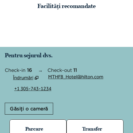
Facilități recomandate
CENTRU DE FITNESS
Pentru sejurul dvs.
Check-in
16
→
Check-out
11
MTHFB_Hotel@hilton.com
Îndrumări
,
Deschide o filă nouă
+1 305-743-1234
Găsiți o cameră
Parcare
Transfer