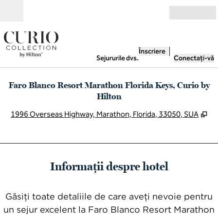
Salt la conținut
Deschide
Înscriere
Sejururile dvs.
Conectați-vă
Faro Blanco Resort Marathon Florida Keys, Curio by
Hilton
,
De
1996 Overseas Highway, Marathon, Florida, 33050, SUA
Informații despre hotel
Găsiți toate detaliile de care aveți nevoie pentru
un sejur excelent la Faro Blanco Resort Marathon