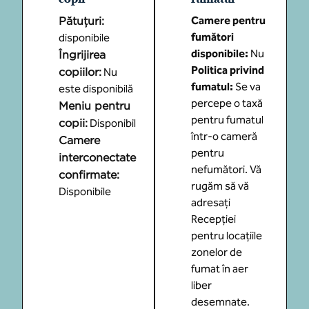
Pătuțuri
:
Camere pentru
fumători
disponibile
disponibile:
Nu
Îngrijirea
Politica privind
copiilor
:
Nu
fumatul:
Se va
este disponibilă
percepe o taxă
Meniu pentru
pentru fumatul
copii
:
Disponibil
într-o cameră
Camere
pentru
interconectate
nefumători. Vă
confirmate
:
rugăm să vă
Disponibile
adresați
Recepției
pentru locațiile
zonelor de
fumat în aer
liber
desemnate.