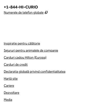
Telefon:
+1-844-HI-CURIO
,
Deschide o filă nouă
Numerele de telefon globale
x
facebook
instagram
,
Deschide o filă nouă
,
Deschide o filă nouă
,
Deschide o filă nouă
Inspirație pentru călătorie
Sejururi pentru animalele de companie
Carduri cadou Hilton (Europa)
Carduri de credit
Declarația globală privind confidenţialitatea
Hartă site
Cariere
Dezvoltare
Media