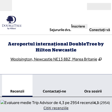
Salt la conținut
Deschide
Înscriere
Sejururile dvs.
Conectați-vă
Aeroportul internațional DoubleTree by
Hilton Newcastle
,
Desch
Woolsington, Newcastle NE13 8BZ, Marea Britanie
1
/
12
imaginea anterioară
imag
1 din 12
Contactaţi-ne
Recenzii
Contactaţi-ne
Ora sosirii
4,3
(
2954
)
Citiți recenziile