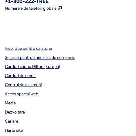
Telefon:
+1-800-222-TREE
,
Deschide o filă nouă
Numerele de telefon globale
x
facebook
instagram
,
Deschide o filă nouă
,
Deschide o filă nouă
,
Deschide o filă nouă
Inspirație pentru călătorie
Sejururi pentru animalele de companie
Carduri cadou Hilton (Europa)
Carduri de credit
Centrul de asistență
Acces special web
Media
Dezvoltare
Cariere
Hartă site