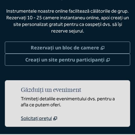
Instrumentele noastre online facilitează călătoriile de grup.
Rezervați 10 - 25 camere instantaneu online, apoi creați un
site personalizat gratuit pentru ca oaspeții dvs. să își
rezerve sejurul.
,
Deschide o 
Rezervați un bloc de camere
,
Deschide 
Creați un site pentru participanți
Găzduiți un eveniment
Trimiteți detaliile evenimentului dvs. pentru a
afla ce putem oferi.
Solicitați prețul