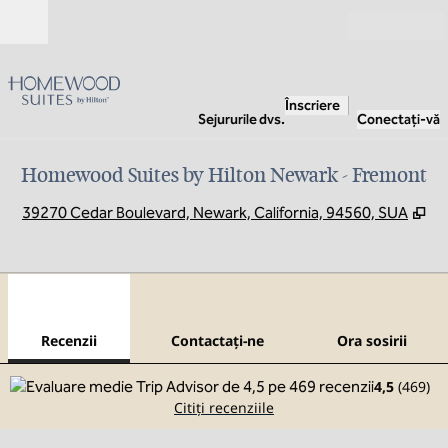
Salt la conținut
Deschide
Înscriere
Sejururile dvs.
Conectați-vă
Homewood Suites by Hilton Newark - Fremont
,
De
39270 Cedar Boulevard, Newark, California, 94560, SUA
1
/
12
imaginea anterioară
imag
1 din 12
Contactaţi-ne
Recenzii
Contactaţi-ne
Ora sosirii
4,5
(
469
)
Citiți recenziile