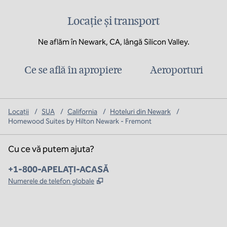
Locație și transport
Ne aflăm în Newark, CA, lângă Silicon Valley.
Ce se află în apropiere
Aeroporturi
Locații
/
SUA
/
California
/
Hoteluri din Newark
/
Homewood Suites by Hilton Newark - Fremont
Cu ce vă putem ajuta?
Telefon:
+1-800-APELAȚI-ACASĂ
,
Deschide o filă nouă
Numerele de telefon globale
x
facebook
instagram
,
Deschide o filă nouă
,
Deschide o filă nouă
,
Deschide o filă nouă