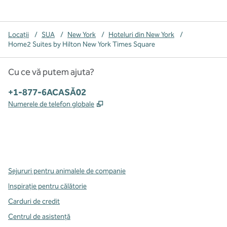
Locații
/
SUA
/
New York
/
Hoteluri din New York
/
Home2 Suites by Hilton New York Times Square
Cu ce vă putem ajuta?
Telefon:
+1-877-6ACASĂ02
,
Deschide o filă nouă
Numerele de telefon globale
x
facebook
instagram
,
Deschide o filă nouă
,
Deschide o filă nouă
,
Deschide o filă nouă
Sejururi pentru animalele de companie
Inspirație pentru călătorie
Carduri de credit
Centrul de asistență