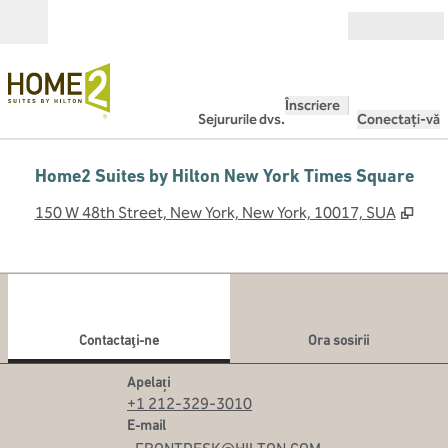
Salt la conținut
Deschide
Înscriere
Sejururile dvs.
Conectați-vă
Home2 Suites by Hilton New York Times Square
,
Desc
150 W 48th Street, New York, New York, 10017, SUA
1
/
13
imaginea anterioară
imag
1 din 13
Contactaţi-ne
Contactaţi-ne
Ora sosirii
Apel
Apelați
+1 212-329-3010
E-mailNYCSE
E-mail