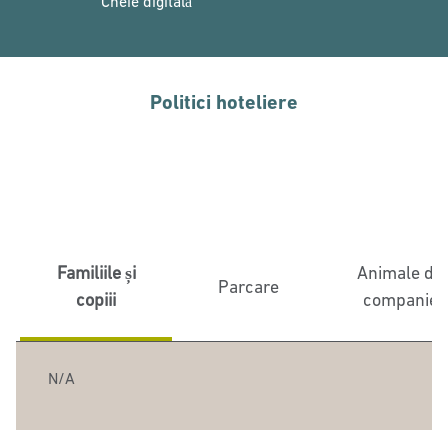
Cheie digitală
Politici hoteliere
Familiile și
Animale de
Parcare
copiii
companie
N/A