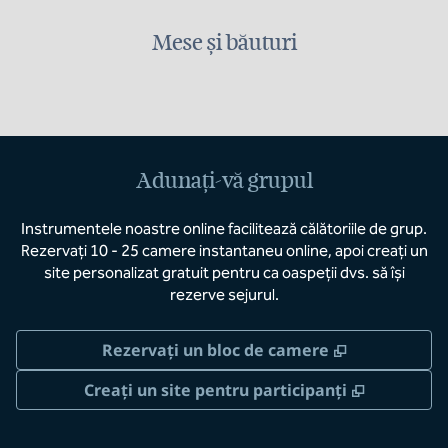
Mese și băuturi
Adunați-vă grupul
Instrumentele noastre online facilitează călătoriile de grup.
Rezervați 10 - 25 camere instantaneu online, apoi creați un
site personalizat gratuit pentru ca oaspeții dvs. să își
rezerve sejurul.
,
Deschide o 
Rezervați un bloc de camere
,
Deschide 
Creați un site pentru participanți