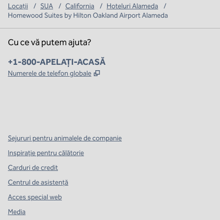
Locații
/
SUA
/
California
/
Hoteluri Alameda
/
Homewood Suites by Hilton Oakland Airport Alameda
Cu ce vă putem ajuta?
Telefon:
+1-800-APELAȚI-ACASĂ
,
Deschide o filă nouă
Numerele de telefon globale
x
facebook
instagram
,
Deschide o filă nouă
,
Deschide o filă nouă
,
Deschide o filă nouă
Sejururi pentru animalele de companie
Inspirație pentru călătorie
Carduri de credit
Centrul de asistență
Acces special web
Media