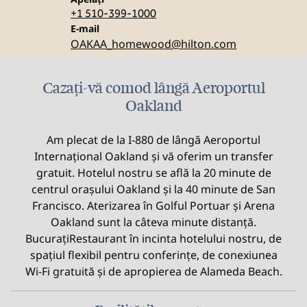
+1 510-399-1000
Email
E-mail
OAKAA_homewood
@hilton.com
Cazați-vă comod lângă Aeroportul
Oakland
Am plecat de la I-880 de lângă Aeroportul
Internațional Oakland și vă oferim un transfer
gratuit. Hotelul nostru se află la 20 minute de
centrul orașului Oakland și la 40 minute de San
Francisco. Aterizarea în Golful Portuar și Arena
Oakland sunt la câteva minute distanță.
BucurațiRestaurant în incinta hotelului nostru, de
spațiul flexibil pentru conferințe, de conexiunea
Wi-Fi gratuită și de apropierea de Alameda Beach.