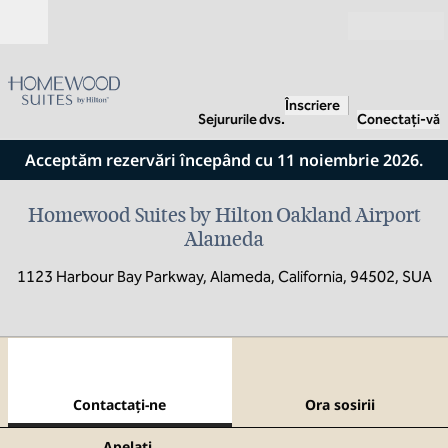
Salt la conținut
Deschide
Înscriere
Sejururile dvs.
Conectați-vă
Acceptăm rezervări începând cu 11 noiembrie 2026.
Homewood Suites by Hilton Oakland Airport
Alameda
1123 Harbour Bay Parkway, Alameda, California, 94502, SUA
1
/
9
imaginea anterioară
imag
1 din 9
Contactaţi-ne
Contactaţi-ne
Ora sosirii
Apel
Apelați