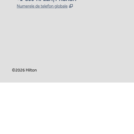
,
Deschide o filă nouă
Numerele de telefon globale
x
facebook
instagram
,
Deschide o filă nouă
,
Deschide o filă nouă
,
Deschide o filă nouă
©
2026
Hilton