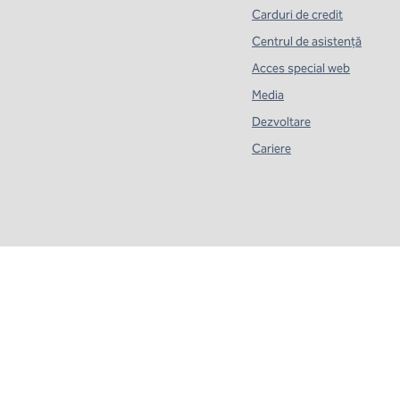
Carduri de credit
Centrul de asistență
Acces special web
Media
Dezvoltare
Cariere