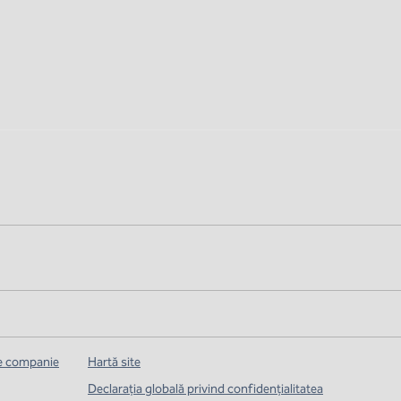
de companie
Hartă site
Declarația globală privind confidenţialitatea