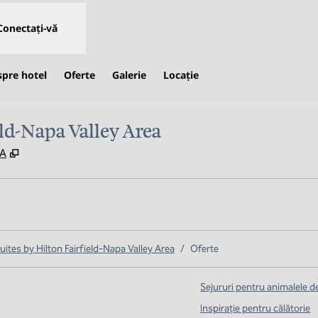
Conectați-vă
spre hotel
Oferte
Galerie
Locaţie
ld-Napa Valley Area
,
Deschide o filă nouă
UA
es by Hilton Fairfield-Napa Valley Area
/
Oferte
Sejururi pentru animalele 
Inspirație pentru călătorie