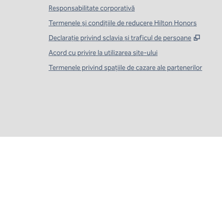
Responsabilitate corporativă
Termenele și condițiile de reducere Hilton Honors
,
Desch
Declarație privind sclavia și traficul de persoane
Acord cu privire la utilizarea site-ului
Termenele privind spațiile de cazare ale partenerilor