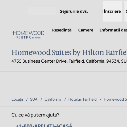
Salt la conținut
Sejururile dvs.
Înscriere
Deschideți meniul
Reşedinţă
Camere
Informații de
Homewood Suites by Hilton Fairfie
4755 Business Center Drive, Fairfield, California, 94534, S
Locații
/
SUA
/
California
/
Hoteluri Fairfield
/
Homewood Suit
Cu ce vă putem ajuta?
Telefon:
+1-800-APELAȚI-ACASĂ