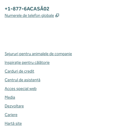
Telefon:
+1-877-6ACASĂ02
,
Deschide o filă nouă
Numerele de telefon globale
x
facebook
instagram
,
Deschide o filă nouă
,
Deschide o filă nouă
,
Deschide o filă nouă
Sejururi pentru animalele de companie
Inspirație pentru călătorie
Carduri de credit
Centrul de asistență
Acces special web
Media
Dezvoltare
Cariere
Hartă site