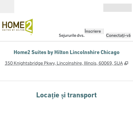
Salt la conținut
Deschide
Înscriere
Sejururile dvs.
Conectați-vă
Home2 Suites by Hilton Lincolnshire Chicago
,
D
350 Knightsbridge Pkwy, Lincolnshire, Illinois, 60069, SUA
Locație și transport