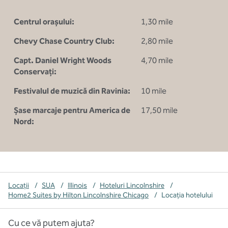
Centrul orașului:
1,30 mile
Chevy Chase Country Club:
2,80 mile
Capt. Daniel Wright Woods
4,70 mile
Conservați:
Festivalul de muzică din Ravinia:
10 mile
Șase marcaje pentru America de
17,50 mile
Nord:
Locații
/
SUA
/
Illinois
/
Hoteluri Lincolnshire
/
Home2 Suites by Hilton Lincolnshire Chicago
/
Locația hotelului
Cu ce vă putem ajuta?