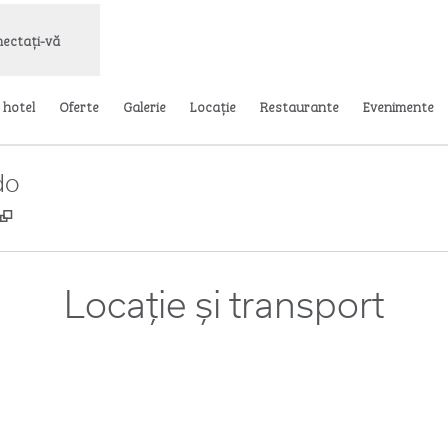
ectați-vă
 hotel
Oferte
Galerie
Locaţie
Restaurante
Evenimente
do
,
Deschide o filă nouă
Locație și transport