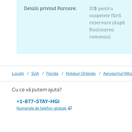
Detalii privind Parcare:
20$ pentru
oaspetele fără
rezervare (după
finalizarea
comenzii)
Locații
/
SUA
/
Florida
/
Hoteluri Orlando
/
Aeroportul Hilt
Cu ce vă putem ajuta?
Telefon:
+1-877-STAY-HGI
,
Deschide o filă nouă
Numerele de telefon globale
x
facebook
instagram
,
Deschide o filă nouă
,
Deschide o filă nouă
,
Deschide o filă nouă