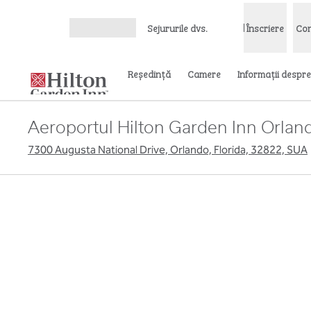
Salt la conținut
Sejururile dvs.
Înscriere
Con
Deschideți meniul
Reşedinţă
Camere
Informații despre
Aeroportul Hilton Garden Inn Orlan
7300 Augusta National Drive, Orlando, Florida, 32822, SUA