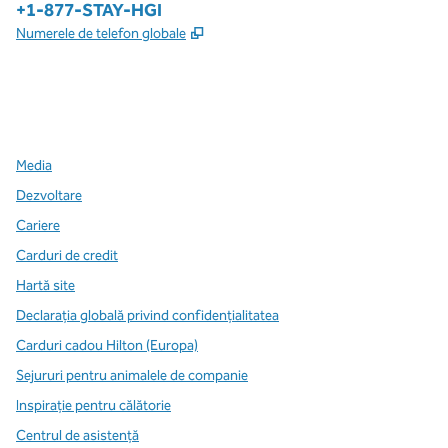
Telefon:
+1-877-STAY-HGI
,
Deschide o filă nouă
Numerele de telefon globale
x
facebook
instagram
,
Deschide o filă nouă
,
Deschide o filă nouă
,
Deschide o filă nouă
Media
Dezvoltare
Cariere
Carduri de credit
Hartă site
Declarația globală privind confidenţialitatea
Carduri cadou Hilton (Europa)
Sejururi pentru animalele de companie
Inspirație pentru călătorie
Centrul de asistență