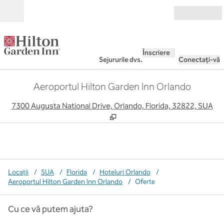
Salt la conținut
Deschide
Înscriere
Sejururile dvs.
Conectați-vă
Aeroportul Hilton Garden Inn Orlando
,
D
7300 Augusta National Drive, Orlando, Florida, 32822, SUA
Locații
/
SUA
/
Florida
/
Hoteluri Orlando
/
Aeroportul Hilton Garden Inn Orlando
/
Oferte
Cu ce vă putem ajuta?