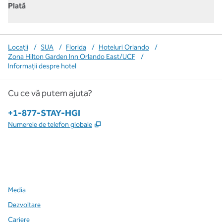
Plată
Locații
/
SUA
/
Florida
/
Hoteluri Orlando
/
Zona Hilton Garden Inn Orlando East/UCF
/
Informații despre hotel
Cu ce vă putem ajuta?
Telefon:
+1-877-STAY-HGI
,
Deschide o filă nouă
Numerele de telefon globale
x
facebook
instagram
,
Deschide o filă nouă
,
Deschide o filă nouă
,
Deschide o filă nouă
Media
Dezvoltare
Cariere