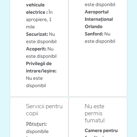
este disponibil
vehicule
Aeroportul
electrice
:
În
Internațional
apropiere, 1
Orlando
mile
Sanford
:
Nu
Securizat
:
Nu
este disponibil
este disponibil
Acoperit
:
Nu
este disponibil
Privilegii de
intrare/ieșire
:
Nu este
disponibil
Servicii pentru
Nu este
copii
permis
fumatul
Pătuțuri
:
Camere pentru
disponibile