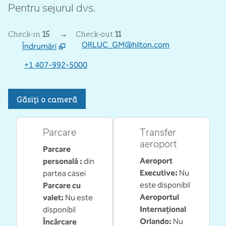
Pentru sejurul dvs.
Check-in
15
→
Check-out
11
ORLUC_GM@hilton.com
Îndrumări
,
Deschide o filă nouă
+1 407-992-5000
Găsiți o cameră
Parcare
Transfer
aeroport
Parcare
Aeroport
personală
:
din
Executive
:
Nu
partea casei
este disponibil
Parcare cu
Aeroportul
valet
:
Nu este
Internațional
disponibil
Orlando
:
Nu
Încărcare