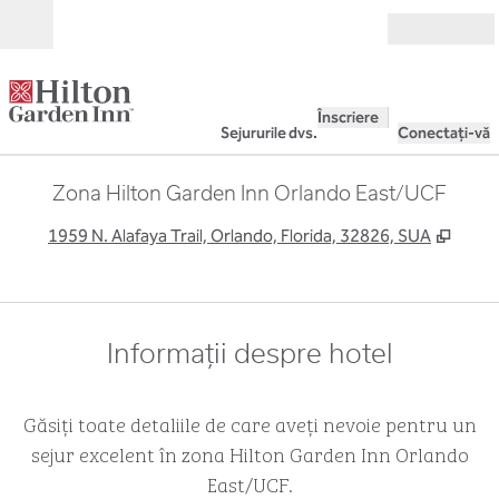
Salt la conținut
Deschide
Înscriere
Sejururile dvs.
Conectați-vă
Zona Hilton Garden Inn Orlando East/UCF
,
Desch
1959 N. Alafaya Trail, Orlando, Florida, 32826, SUA
Informații despre hotel
Găsiți toate detaliile de care aveți nevoie pentru un
sejur excelent în zona Hilton Garden Inn Orlando
East/UCF.