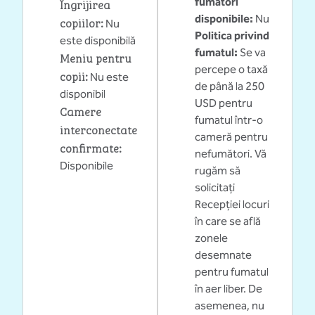
fumători
Îngrijirea
disponibile:
Nu
copiilor
:
Nu
Politica privind
este disponibilă
fumatul:
Se va
Meniu pentru
percepe o taxă
copii
:
Nu este
de până la 250
disponibil
USD pentru
Camere
fumatul într-o
interconectate
cameră pentru
confirmate
:
nefumători. Vă
Disponibile
rugăm să
solicitați
Recepției locuri
în care se află
zonele
desemnate
pentru fumatul
în aer liber. De
asemenea, nu