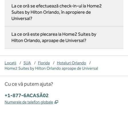
La ce oră se efectuează check-in-ul la Home2
Suites by Hilton Orlando, în apropiere de
Universal?
La ce oră este plecarea la Home2 Suites by
Hilton Orlando, aproape de Universal?
Locații
/
SUA
/
Florida
/
Hoteluri Orlando
/
Home2 Suites by Hilton Orlando aproape de Universal
Cu ce vă putem ajuta?
Telefon:
+1-877-6ACASĂ02
,
Deschide o filă nouă
Numerele de telefon globale
x
facebook
instagram
,
Deschide o filă nouă
,
Deschide o filă nouă
,
Deschide o filă nouă