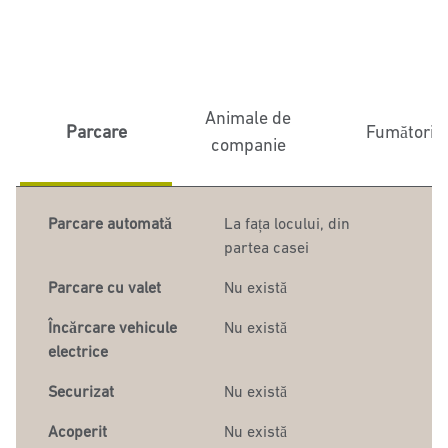
Animale de
Parcare
Fumători
companie
Parcare automată
La fața locului
,
din
partea casei
Parcare cu valet
Nu există
Încărcare vehicule
Nu există
electrice
Securizat
Nu există
Acoperit
Nu există