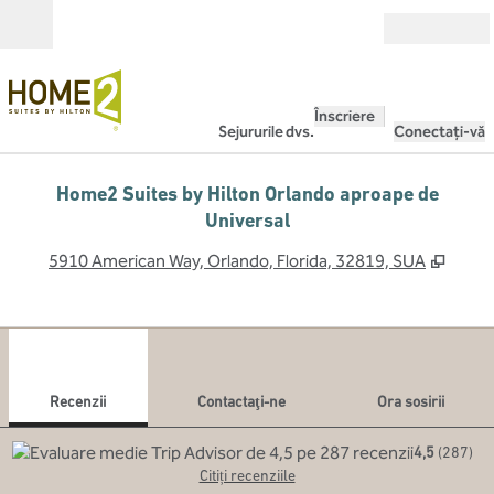
Salt la conținut
Deschide
Înscriere
Sejururile dvs.
Conectați-vă
Home2 Suites by Hilton Orlando aproape de
Universal
,
Desch
5910 American Way, Orlando, Florida, 32819, SUA
1
/
12
imaginea anterioară
imag
1 din 12
Contactaţi-ne
Recenzii
Contactaţi-ne
Ora sosirii
4,5
(
287
)
Citiți recenziile