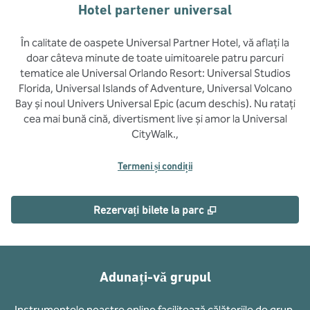
Hotel partener universal
În calitate de oaspete Universal Partner Hotel, vă aflați la
doar câteva minute de toate uimitoarele patru parcuri
tematice ale Universal Orlando Resort: Universal Studios
Florida, Universal Islands of Adventure, Universal Volcano
Bay și noul Univers Universal Epic (acum deschis). Nu ratați
cea mai bună cină, divertisment live și amor la Universal
CityWalk.,
Termeni și condiții
,
Deschide o filă no
Rezervați bilete la parc
Adunați-vă grupul
Instrumentele noastre online facilitează călătoriile de grup.