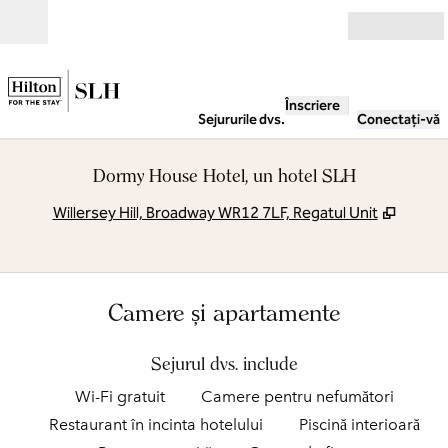
Salt la conținut
Deschide
Înscriere
Sejururile dvs.
Conectați-vă
Dormy House Hotel, un hotel SLH
,
Deschi
Willersey Hill, Broadway WR12 7LF, Regatul Unit
Camere și apartamente
Sejurul dvs. include
Wi-Fi gratuit
Camere pentru nefumători
Restaurant în incinta hotelului
Piscină interioară