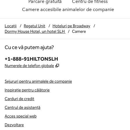
Parcare gratuită
Centru de fitness
Camere accesibile animalelor de companie
Locații
/
Regatul Unit
/
Hoteluri pe Broadway
/
Dormy House Hotel, un hotel SLH
/
Camere
Cu ce vă putem ajuta?
Telefon:
+1-888-91HILTONSLH
,
Deschide o filă nouă
Numerele de telefon globale
Sejururi pentru animalele de companie
Inspirație pentru călătorie
Carduri de credit
Centrul de asistență
Acces special web
Dezvoltare