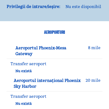
Privilegii de intrare/ieșire:
Nu este disponibil
AEROPORTURI
8 mile
Aeroportul Phoenix-Mesa
Gateway
Transfer aeroport
Nu există
20 mile
Aeroportul internațional Phoenix
Sky Harbor
Transfer aeroport
Nu există