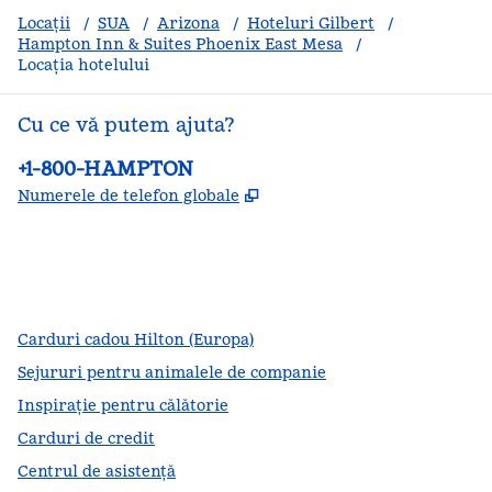
Locații
/
SUA
/
Arizona
/
Hoteluri Gilbert
/
Hampton Inn & Suites Phoenix East Mesa
/
Locația hotelului
Cu ce vă putem ajuta?
Telefon:
+1-800-HAMPTON
,
Deschide o filă nouă
Numerele de telefon globale
facebook
x
instagram
,
Deschide o filă nouă
,
Deschide o filă nouă
,
Deschide o filă nouă
Carduri cadou Hilton (Europa)
Sejururi pentru animalele de companie
Inspirație pentru călătorie
Carduri de credit
Centrul de asistență