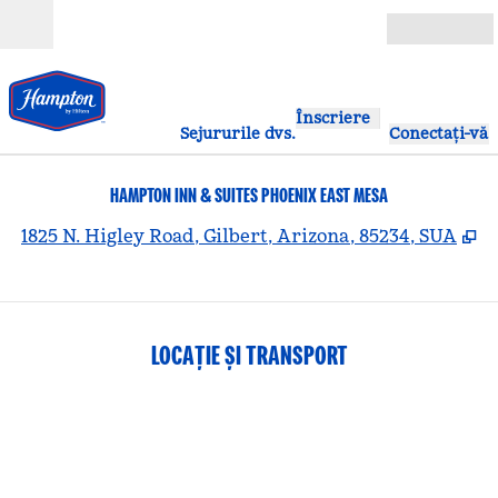
Salt la conținut
Deschide
Înscriere
Sejururile dvs.
Conectați-vă
HAMPTON INN & SUITES PHOENIX EAST MESA
,
D
1825 N. Higley Road, Gilbert, Arizona, 85234, SUA
LOCAȚIE ȘI TRANSPORT