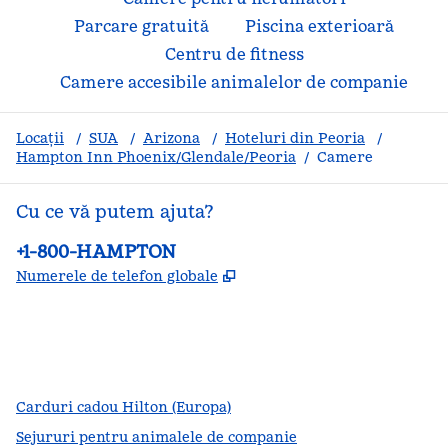
Parcare gratuită
Piscina exterioară
Centru de fitness
Camere accesibile animalelor de companie
Locații
/
SUA
/
Arizona
/
Hoteluri din Peoria
/
Hampton Inn Phoenix/Glendale/Peoria
/
Camere
Cu ce vă putem ajuta?
Telefon:
+1-800-HAMPTON
,
Deschide o filă nouă
Numerele de telefon globale
facebook
x
instagram
,
Deschide o filă nouă
,
Deschide o filă nouă
,
Deschide o filă nouă
Carduri cadou Hilton (Europa)
Sejururi pentru animalele de companie