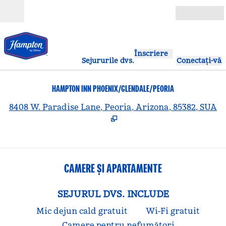
Salt la conținut
Deschide
Înscriere
Sejururile dvs.
Conectați-vă
HAMPTON INN PHOENIX/GLENDALE/PEORIA
,
D
8408 W. Paradise Lane, Peoria, Arizona, 85382, SUA
CAMERE ȘI APARTAMENTE
SEJURUL DVS. INCLUDE
Mic dejun cald gratuit
Wi-Fi gratuit
Camere pentru nefumători