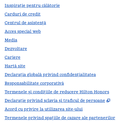
Inspirație pentru călătorie
Carduri de credit
Centrul de asistență
Acces special web
Media
Dezvoltare
Cariere
Hartă site
Declarația globală privind confidenţialitatea
Responsabilitate corporativă
Termenele și condițiile de reducere Hilton Honors
,
Deschid
Declarație privind sclavia și traficul de persoane
Acord cu privire la utilizarea site-ului
Termenele privind spațiile de cazare ale partenerilor