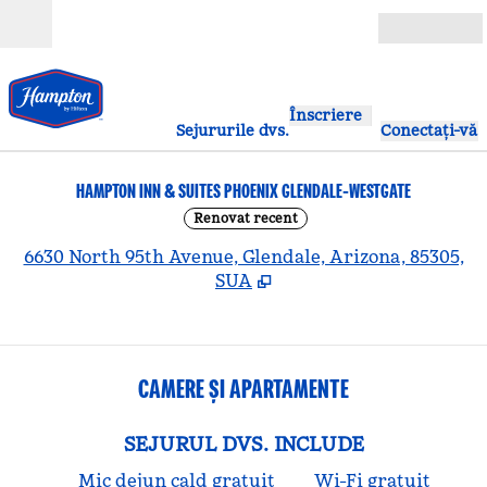
Salt la conținut
Deschide
Înscriere
Sejururile dvs.
Conectați-vă
HAMPTON INN & SUITES PHOENIX GLENDALE-WESTGATE
Renovat recent
,
D
6630 North 95th Avenue, Glendale, Arizona, 85305,
SUA
CAMERE ȘI APARTAMENTE
SEJURUL DVS. INCLUDE
Mic dejun cald gratuit
Wi-Fi gratuit