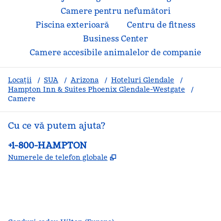
Camere pentru nefumători
Piscina exterioară
Centru de fitness
Business Center
Camere accesibile animalelor de companie
Locații
/
SUA
/
Arizona
/
Hoteluri Glendale
/
Hampton Inn & Suites Phoenix Glendale-Westgate
/
Camere
Cu ce vă putem ajuta?
Telefon:
+1-800-HAMPTON
,
Deschide o filă nouă
Numerele de telefon globale
facebook
x
instagram
,
Deschide o filă nouă
,
Deschide o filă nouă
,
Deschide o filă nouă