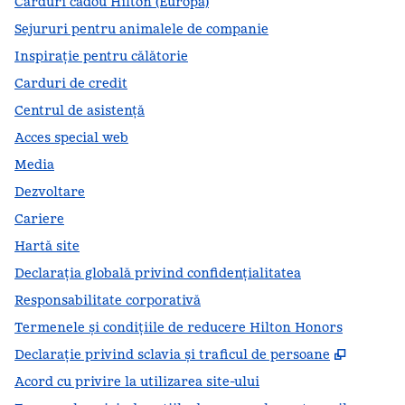
Carduri cadou Hilton (Europa)
Sejururi pentru animalele de companie
Inspirație pentru călătorie
Carduri de credit
Centrul de asistență
Acces special web
Media
Dezvoltare
Cariere
Hartă site
Declarația globală privind confidenţialitatea
Responsabilitate corporativă
Termenele și condițiile de reducere Hilton Honors
,
Deschid
Declarație privind sclavia și traficul de persoane
Acord cu privire la utilizarea site-ului