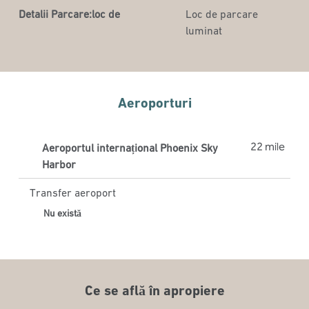
Detalii Parcare:loc de
Loc de parcare
luminat
Aeroporturi
22 mile
Aeroportul internațional Phoenix Sky
Harbor
Transfer aeroport
Nu există
Ce se află în apropiere