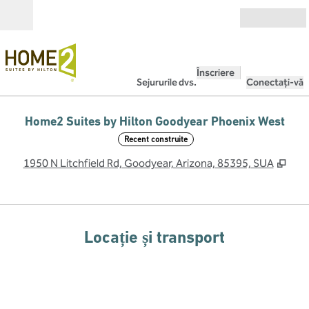
Salt la conținut
Deschide
Înscriere
Sejururile dvs.
Conectați-vă
Home2 Suites by Hilton Goodyear Phoenix West
Recent construite
,
Des
1950 N Litchfield Rd, Goodyear, Arizona, 85395, SUA
Locație și transport