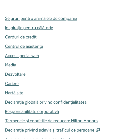
,
Deschide o filă nouă
,
Deschide o filă nouă
,
Deschide o filă nouă
Sejururi pentru animalele de companie
Inspirație pentru călătorie
Carduri de credit
Centrul de asistență
Acces special web
Media
Dezvoltare
Cariere
Hartă site
Declarația globală privind confidenţialitatea
Responsabilitate corporativă
Termenele și condițiile de reducere Hilton Honors
,
Deschide o filă n
Declarație privind sclavia și traficul de persoane