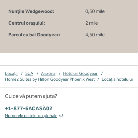
Nunțile Wedgewood:
0,50 mile
Centrul orașului:
2 mile
Parcul cu bal Goodyear:
4,50 mile
Locații
/
SUA
/
Arizona
/
Hoteluri Goodyear
/
Home2 Suites by Hilton Goodyear Phoenix West
/
Locația hotelului
Cu ce vă putem ajuta?
Telefon:
+1-877-6ACASĂ02
,
Deschide o filă nouă
Numerele de telefon globale
x
facebook
instagram