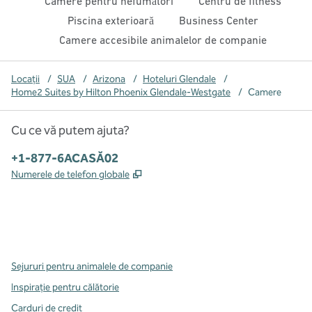
Camere pentru nefumători
Centru de fitness
Piscina exterioară
Business Center
Camere accesibile animalelor de companie
Locații
/
SUA
/
Arizona
/
Hoteluri Glendale
/
Home2 Suites by Hilton Phoenix Glendale-Westgate
/
Camere
Cu ce vă putem ajuta?
Telefon:
+1-877-6ACASĂ02
,
Deschide o filă nouă
Numerele de telefon globale
x
facebook
instagram
,
Deschide o filă nouă
,
Deschide o filă nouă
,
Deschide o filă nouă
Sejururi pentru animalele de companie
Inspirație pentru călătorie
Carduri de credit