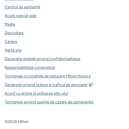
Centrul de asistență
Acces special web
Media
Dezvoltare
Cariere
Hartă site
Declarația globală privind confidenţialitatea
Responsabilitate corporativă
Termenele și condițiile de reducere Hilton Honors
,
Deschide o filă n
Declarație privind sclavia și traficul de persoane
Acord cu privire la utilizarea site-ului
Termenele privind spațiile de cazare ale partenerilor
©
2026
Hilton