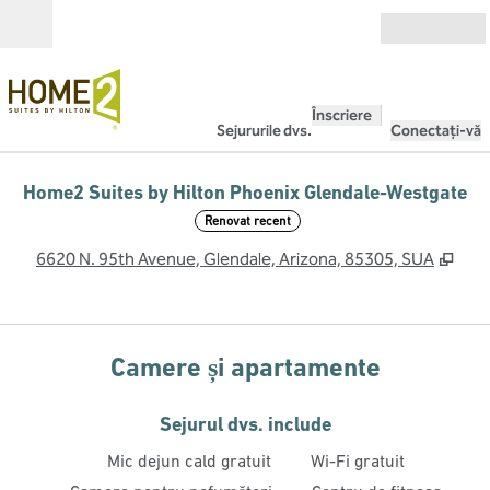
Salt la conținut
Deschide
Înscriere
Sejururile dvs.
Conectați-vă
Home2 Suites by Hilton Phoenix Glendale-Westgate
Renovat recent
,
Des
6620 N. 95th Avenue, Glendale, Arizona, 85305, SUA
Camere și apartamente
Sejurul dvs. include
Mic dejun cald gratuit
Wi-Fi gratuit