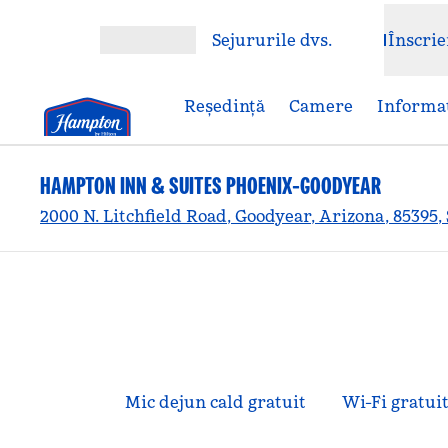
Salt la conținut
Sejururile dvs.
Înscrie
Deschideți meniul
Reşedinţă
Camere
Informaț
HAMPTON INN & SUITES PHOENIX-GOODYEAR
2000 N. Litchfield Road, Goodyear, Arizona, 85395,
Mic dejun cald gratuit
Wi-Fi gratui