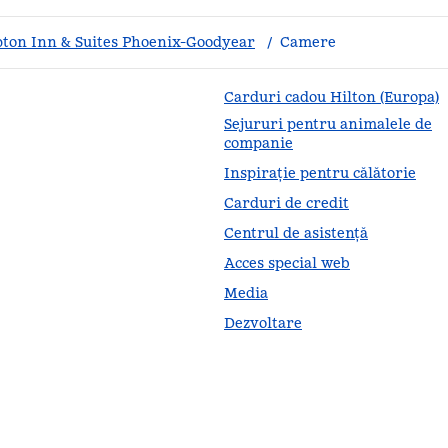
on Inn & Suites Phoenix-Goodyear
/
Camere
Carduri cadou Hilton (Europa)
Sejururi pentru animalele de
companie
Inspirație pentru călătorie
Carduri de credit
Centrul de asistență
Acces special web
Media
Dezvoltare