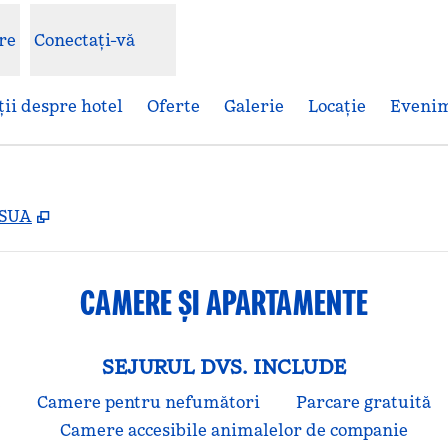
re
Conectați-vă
ii despre hotel
Oferte
Galerie
Locaţie
Eveni
,
Deschide o filă nouă
 SUA
CAMERE ȘI APARTAMENTE
SEJURUL DVS. INCLUDE
t
Camere pentru nefumători
Parcare gratuită
Camere accesibile animalelor de companie