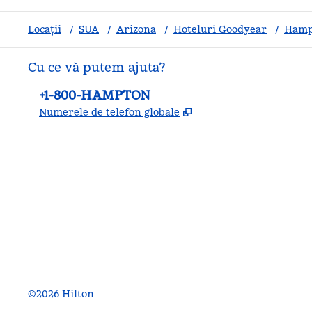
Locații
/
SUA
/
Arizona
/
Hoteluri Goodyear
/
Hampt
Cu ce vă putem ajuta?
Telefon:
+1-800-HAMPTON
,
Deschide o filă nouă
Numerele de telefon globale
facebook
x
instagram
,
Deschide o filă nouă
,
Deschide o filă nouă
,
Deschide o filă nouă
©
2026
Hilton