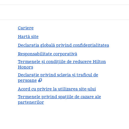
Cariere
Hartă site
Declarația globală privind confidenţialitatea
Responsabilitate corporativă
Termenele și condițiile de reducere Hilton
Honors
Declarație privind sclavia și traficul de
,
Desc
persoane
Acord cu privire la utilizarea site-ului
Termenele privind spațiile de cazare ale
partenerilor