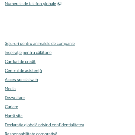
,
Deschide o filă nouă
Numerele de telefon globale
x
facebook
instagram
,
Deschide o filă nouă
,
Deschide o filă nouă
,
Deschide o filă nouă
Sejururi pentru animalele de companie
Inspirație pentru călătorie
Carduri de credit
Centrul de asistență
Acces special web
Media
Dezvoltare
Cariere
Hartă site
Declarația globală privind confidenţialitatea
Responsabilitate corporativă