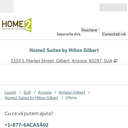
Salt la conținut
Deschide
Înscriere
Sejururile dvs.
Conectați-vă
Home2 Suites by Hilton Gilbert
,
Desc
3333 S. Market Street, Gilbert, Arizona, 85297, SUA
Locații
/
SUA
/
Arizona
/
Hoteluri Gilbert
/
Home2 Suites by Hilton Gilbert
/
Oferte
Cu ce vă putem ajuta?
Telefon:
+1-877-6ACASĂ02