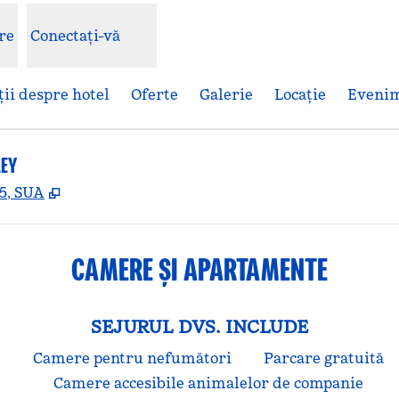
re
Conectați-vă
ii despre hotel
Oferte
Galerie
Locaţie
Eveni
LEY
,
Deschide o filă nouă
85, SUA
CAMERE ȘI APARTAMENTE
SEJURUL DVS. INCLUDE
t
Camere pentru nefumători
Parcare gratuită
Camere accesibile animalelor de companie