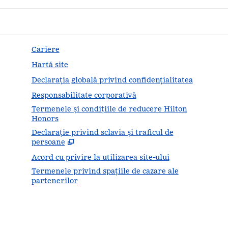
Cariere
Hartă site
Declarația globală privind confidenţialitatea
Responsabilitate corporativă
Termenele și condițiile de reducere Hilton
Honors
Declarație privind sclavia și traficul de
,
Desc
persoane
Acord cu privire la utilizarea site-ului
Termenele privind spațiile de cazare ale
partenerilor