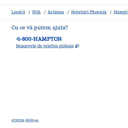
Locații
/
SUA
/
Arizona
/
Hoteluri Phoenix
/
Hampto
Cu ce vă putem ajuta?
Telefon:
+1-800-HAMPTON
,
Deschide o filă nouă
Numerele de telefon globale
facebook
x
instagram
,
Deschide o filă nouă
,
Deschide o filă nouă
,
Deschide o filă nouă
©
2026
Hilton