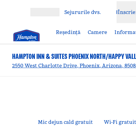
Salt la conținut
Sejururile dvs.
Înscrie
Deschideți meniul
Reşedinţă
Camere
Informaț
HAMPTON INN & SUITES PHOENIX NORTH/HAPPY VAL
2550 West Charlotte Drive, Phoenix, Arizona, 850
Mic dejun cald gratuit
Wi-Fi gratui