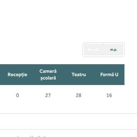
pic. păt.
m.p.
Cameră
Recepţie
Teatru
Formă U
școlară
0
27
28
16