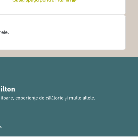
rele.
ilton
toare, experiențe de călătorie și multe altele.
 nouă
e.