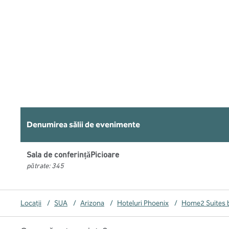
Denumirea sălii de evenimente
Sala de conferințăPicioare
pătrate
:
345
Locații
/
SUA
/
Arizona
/
Hoteluri Phoenix
/
Home2 Suites b