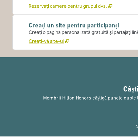
Rezervați camere pentru grupul dvs.
Creați un site pentru participanți
Creați o pagină personalizată gratuită și partajați lin
Creați-vă site-ul
Câșt
Membrii Hilton Honors câștigă puncte duble la 
S