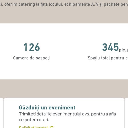
i, oferim catering la fața locului, echipamente A/V și pachete pent
126
345
pic. 
Picioare pătr
Camere de oaspeţi
Spațiu total pentru
Găzduiți un eveniment
Trimiteți detaliile evenimentului dvs. pentru a afla
ce putem oferi.
Solicitați prețul