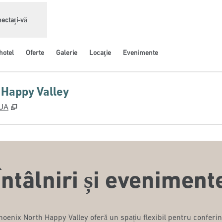
ectați-vă
hotel
Oferte
Galerie
Locaţie
Evenimente
 Happy Valley
,
Deschide o filă nouă
SUA
Întâlniri și eveniment
oenix North Happy Valley oferă un spațiu flexibil pentru conferin