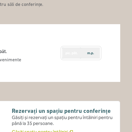
ru săli de conferințe.
păt.
pic. păt.
m.p.
ate
 evenimente
Rezervați un spațiu pentru conferințe
Găsiți și rezervați un spațiu pentru întâlniri pentru
până la 35 persoane.
Găsiți spațiu pentru întâlniri