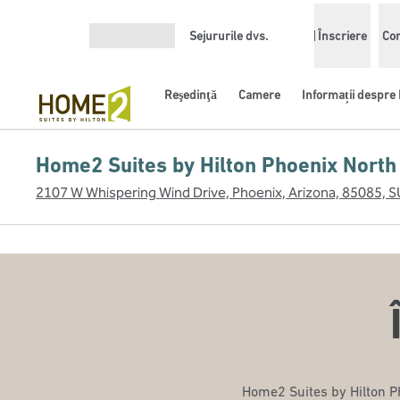
Salt la conținut
Sejururile dvs.
Înscriere
Con
Deschideți meniul
Reşedinţă
Camere
Informații despre 
Home2 Suites by Hilton Phoenix North
2107 W Whispering Wind Drive, Phoenix, Arizona, 85085, 
Home2 Suites by Hilton Ph