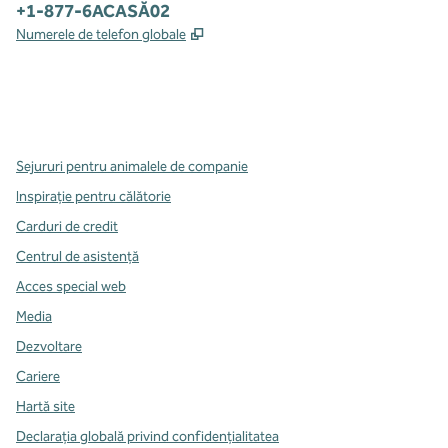
Telefon:
+1-877-6ACASĂ02
,
Deschide o filă nouă
Numerele de telefon globale
x
facebook
instagram
,
Deschide o filă nouă
,
Deschide o filă nouă
,
Deschide o filă nouă
Sejururi pentru animalele de companie
Inspirație pentru călătorie
Carduri de credit
Centrul de asistență
Acces special web
Media
Dezvoltare
Cariere
Hartă site
Declarația globală privind confidenţialitatea