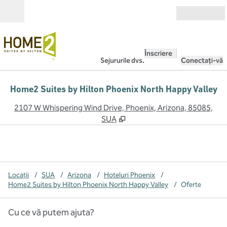
Salt la conținut
Deschide
Înscriere
Sejururile dvs.
Conectați-vă
Home2 Suites by Hilton Phoenix North Happy Valley
,
D
2107 W Whispering Wind Drive, Phoenix, Arizona, 85085,
SUA
Locații
/
SUA
/
Arizona
/
Hoteluri Phoenix
/
Home2 Suites by Hilton Phoenix North Happy Valley
/
Oferte
Cu ce vă putem ajuta?