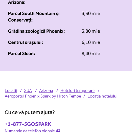
Arizona:
Parcul South Mountain și
3,30 mile
Conservați:
Grădina zoologică Phoenix:
3,80 mile
Centrul orașului:
6,10 mile
Parcul Sloan:
8,40 mile
Locații
/
SUA
/
Arizona
/
Hoteluri temporare
/
Aeroportul Phoenix Spark by Hilton Tempe
/
Locația hotelului
Cu ce vă putem ajuta?
Telefon:
+1-877-5GOSPARK
,
Deschide o filă nouă
Numerele de telefon globale