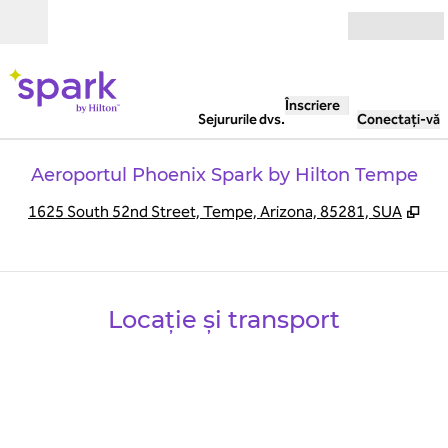
Salt la conținut
Deschide
Înscriere
Sejururile dvs.
Conectați-vă
Aeroportul Phoenix Spark by Hilton Tempe
,
Des
1625 South 52nd Street, Tempe, Arizona, 85281, SUA
Locație și transport