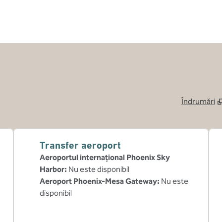
Îndrumări
,
Deschide o fil
Transfer aeroport
Aeroportul internațional Phoenix Sky
Harbor
:
Nu este disponibil
Aeroport Phoenix-Mesa Gateway
:
Nu este
disponibil