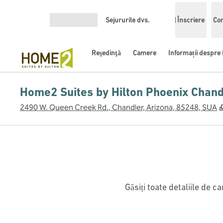
Salt la conținut
Sejururile dvs.
Înscriere
Con
Deschideți meniul
Reşedinţă
Camere
Informații despre 
Home2 Suites by Hilton Phoenix Chand
2490 W. Queen Creek Rd., Chandler, Arizona, 85248, SUA
Găsiți toate detaliile de 