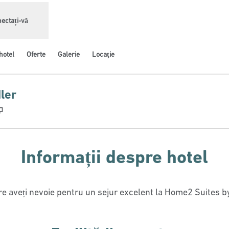
ectați-vă
hotel
Oferte
Galerie
Locaţie
ler
,
Deschide o filă nouă
Informații despre hotel
care aveți nevoie pentru un sejur excelent la Home2 Suites 