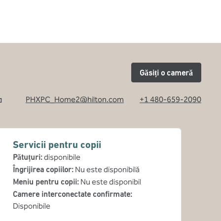
Găsiți o cameră
PHXPC_Home2@hilton.com
+1 480-659-2090
ă nouă
Servicii pentru copii
Pătuțuri
:
disponibile
Îngrijirea copiilor
:
Nu este disponibilă
Meniu pentru copii
:
Nu este disponibil
Camere interconectate confirmate
:
Disponibile