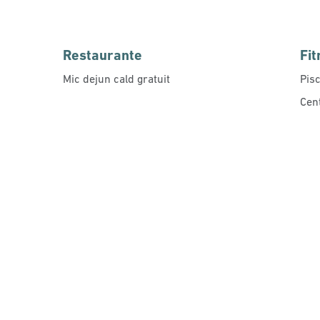
Restaurante
Fit
Mic dejun cald gratuit
Pisc
Cen
CENTRU DE FITNESS