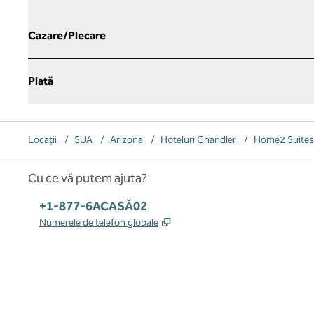
Cazare/Plecare
Plată
Locații
/
SUA
/
Arizona
/
Hoteluri Chandler
/
Home2 Suites 
Cu ce vă putem ajuta?
Telefon:
+1-877-6ACASĂ02
,
Deschide o filă nouă
Numerele de telefon globale
x
facebook
instagram
,
Deschide o filă nouă
,
Deschide o filă nouă
,
Deschide o filă nouă