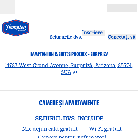
Salt la conținut
Deschide
Înscriere
Sejururile dvs.
Conectați-vă
HAMPTON INN & SUITES PHOENIX - SURPRIZA
,
D
14783 West Grand Avenue, Surpriză, Arizona, 85374,
SUA
CAMERE ȘI APARTAMENTE
SEJURUL DVS. INCLUDE
Mic dejun cald gratuit
Wi-Fi gratuit
Camere pentru nefumători