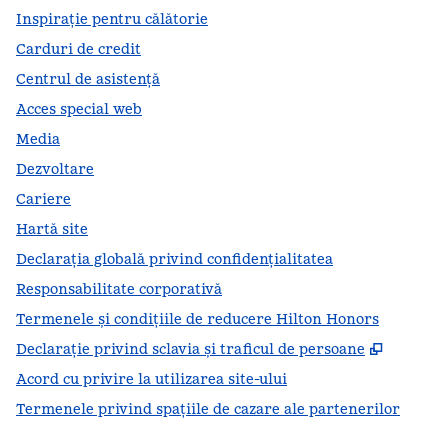
Inspirație pentru călătorie
Carduri de credit
Centrul de asistență
Acces special web
Media
Dezvoltare
Cariere
Hartă site
Declarația globală privind confidenţialitatea
Responsabilitate corporativă
Termenele și condițiile de reducere Hilton Honors
,
Deschid
Declarație privind sclavia și traficul de persoane
Acord cu privire la utilizarea site-ului
Termenele privind spațiile de cazare ale partenerilor