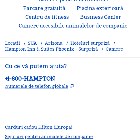
Parcare gratuită
Piscina exterioară
Centru de fitness
Business Center
Camere accesibile animalelor de companie
Locații
/
SUA
/
Arizona
/
Hoteluri surpriză
/
Hampton Inn & Suites Phoenix - Surpriză
/
Camere
Cu ce vă putem ajuta?
Telefon:
+1-800-HAMPTON
,
Deschide o filă nouă
Numerele de telefon globale
facebook
x
instagram
,
Deschide o filă nouă
,
Deschide o filă nouă
,
Deschide o filă nouă
Carduri cadou Hilton (Europa)
Sejururi pentru animalele de companie