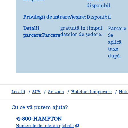
disponibil
Privilegii de intrare/ieșire:
Disponibil
gratuită în timpul
Detalii
Parcare
datelor de ședere.
parcare:Parcare
Se
aplică
taxe
după.
Locații
/
SUA
/
Arizona
/
Hoteluri temporare
/
Hote
Cu ce vă putem ajuta?
Telefon:
+1-800-HAMPTON
,
Deschide o filă nouă
Numerele de telefon globale