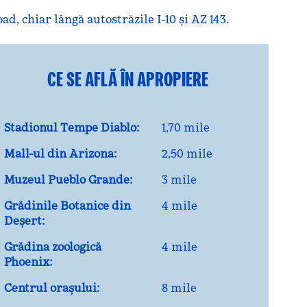
 chiar lângă autostrăzile I-10 și AZ 143.
CE SE AFLĂ ÎN APROPIERE
Stadionul Tempe Diablo:
1,70 mile
Mall-ul din Arizona:
2,50 mile
Muzeul Pueblo Grande:
3 mile
Grădinile Botanice din
4 mile
Deșert:
Grădina zoologică
4 mile
Phoenix:
Centrul orașului:
8 mile