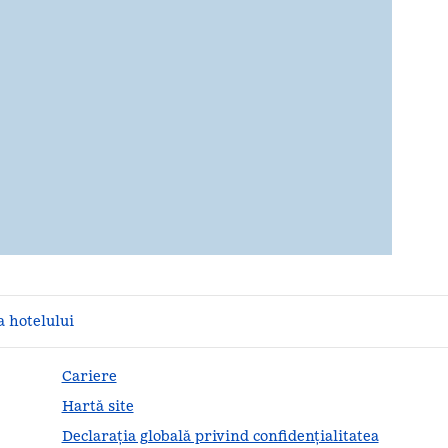
a hotelului
Cariere
Hartă site
Declarația globală privind confidenţialitatea