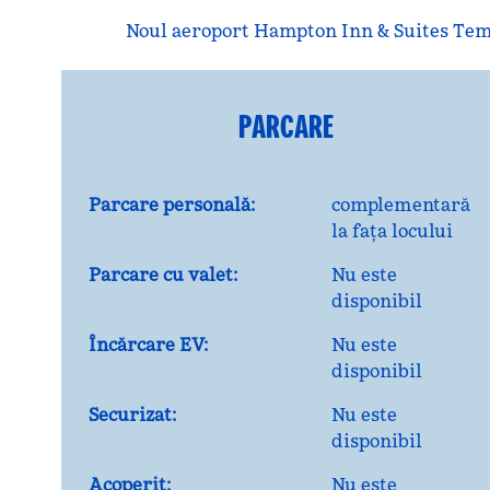
Noul aeroport Hampton Inn & Suites Tempe
PARCARE
Parcare personală:
complementară
la fața locului
Parcare cu valet:
Nu este
disponibil
Încărcare EV:
Nu este
disponibil
Securizat:
Nu este
disponibil
Acoperit:
Nu este