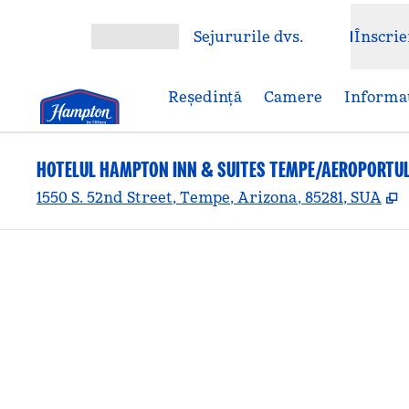
Salt la conținut
Sejururile dvs.
Înscrie
Deschideți meniul
Reşedinţă
Camere
Informaț
HOTELUL HAMPTON INN & SUITES TEMPE/AEROPORTUL
,
1550 S. 52nd Street, Tempe, Arizona, 85281, SUA