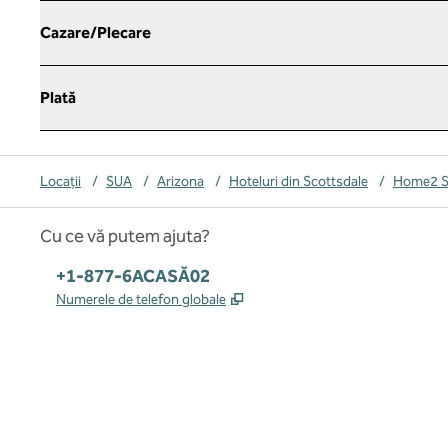
Cazare/Plecare
Plată
Locații
/
SUA
/
Arizona
/
Hoteluri din Scottsdale
/
Home2 Su
Cu ce vă putem ajuta?
Telefon:
+1-877-6ACASĂ02
,
Deschide o filă nouă
Numerele de telefon globale
x
facebook
instagram
,
Deschide o filă nouă
,
Deschide o filă nouă
,
Deschide o filă nouă