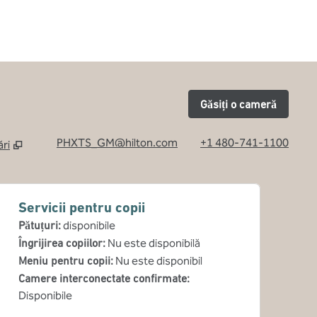
Găsiți o cameră
PHXTS_GM@hilton.com
+1 480-741-1100
ri
 filă nouă
Servicii pentru copii
Pătuțuri
:
disponibile
Îngrijirea copiilor
:
Nu este disponibilă
Meniu pentru copii
:
Nu este disponibil
Camere interconectate confirmate
:
Disponibile