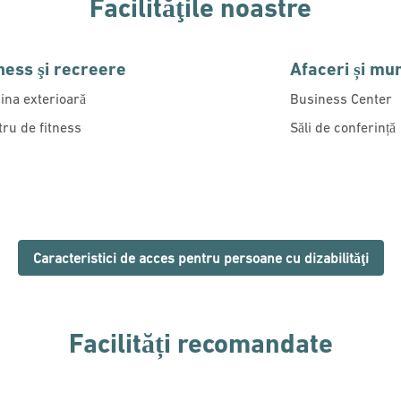
Facilităţile noastre
ness şi recreere
Afaceri și mu
ina exterioară
Business Center
tru de fitness
Săli de conferință
Caracteristici de acces pentru persoane cu dizabilităţi
Facilități recomandate