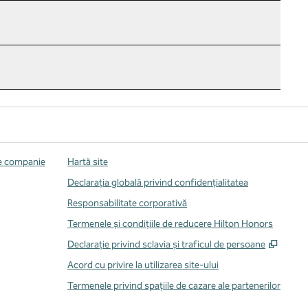
de companie
Hartă site
Declarația globală privind confidenţialitatea
Responsabilitate corporativă
Termenele și condițiile de reducere Hilton Honors
,
Desch
Declarație privind sclavia și traficul de persoane
Acord cu privire la utilizarea site-ului
Termenele privind spațiile de cazare ale partenerilor