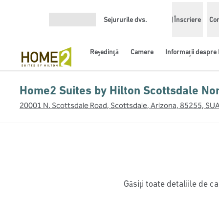
Salt la conținut
Sejururile dvs.
Înscriere
Con
Deschideți meniul
Reşedinţă
Camere
Informații despre 
Home2 Suites by Hilton Scottsdale No
20001 N. Scottsdale Road, Scottsdale, Arizona, 85255, SU
Găsiți toate detaliile de 