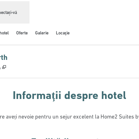
ectați-vă
hotel
Oferte
Galerie
Locaţie
rth
,
Deschide o filă nouă
A
Informații despre hotel
care aveți nevoie pentru un sejur excelent la Home2 Suites 