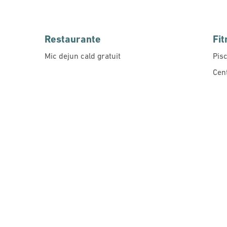
Restaurante
Fit
Mic dejun cald gratuit
Pisc
Cen
CENTRU DE FITNESS